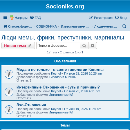
Socioniks.org
Награды
FAQ
Регистрация
Вход
П
Список форумов
СОЦИОНИКА
Известные личности
Люди-мемы, фрики, преступники, маргиналы
о
Люди-мемы, фрики, преступники, маргиналы
и
Поиск
Расширенный пои
Новая тема
с
17 тем • Страница
1
из
1
к
Объявления
Мода и не только - в свете типологии Княжны
Последнее сообщение
Keynol
«
Пн июн 29, 2026 10:28 am
Добавлено в форуме
Типология Княжны
Ответы:
3
Интертипные Отношения - суть и причины?
Последнее сообщение
Keynol
«
Сб май 23, 2026 4:21 pm
Добавлено в форуме
Интертипные КЛ
Ответы:
2
Эхо-Отношения
Последнее сообщение
Keynol
«
Пт июн 19, 2026 11:36 am
Добавлено в форуме
Интертипные КЛ
Ответы:
6
Темы