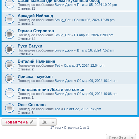
Сакен Мамаш (дипломат-кухонный боец)
Последнее сообщение
Билли Джин
«
Пт июл 05, 2024 10:02 pm
Ответы:
23
Аркадий Нейланд
Последнее сообщение
Smug_Cat
«
Ср июн 05, 2024 12:39 pm
Ответы:
2
Герман Стерлигов
Последнее сообщение
Smug_Cat
«
Пт апр 19, 2024 11:09 pm
Ответы:
12
Руки Базуки
Последнее сообщение
Билли Джин
«
Вт апр 16, 2024 7:52 am
Ответы:
7
Виталий Наливкин
Последнее сообщение
Ted
«
Ср мар 27, 2024 12:04 pm
Ответы:
2
Иришка - мукбэнг
Последнее сообщение
Билли Джин
«
Сб мар 09, 2024 10:14 pm
Инопланетянин Лёха и его семья
Последнее сообщение
Билли Джин
«
Сб мар 09, 2024 10:06 pm
Ответы:
1
Олег Соколов
Последнее сообщение
Ted
«
Сб окт 22, 2022 1:36 pm
Ответы:
3
Новая тема
17 тем • Страница
1
из
1
Перейти