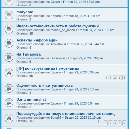
Последнее сообщение
Скелл
«
Пт янв 19, 2024 12:31 pm
Ответы:
6
marydme
Последнее сообщение
Espero
«
Чт янв 18, 2024 11:58 am
Ответы:
2
Инертность/контактность в работе функций
Последнее сообщение
mouse_on_moon
«
Чт янв 04, 2024 11:02 am
Ответы:
18
Аспекты информации
Последнее сообщение
Агриппина
«
Вт янв 02, 2024 3:44 pm
Ответы:
8
Ия Тамарова
Последнее сообщение
Восвояси
«
Пт дек 29, 2023 6:38 pm
Ответы:
6
[ПР] конструктивизм / эмотивизм
Последнее сообщение
Espero
«
Пт дек 29, 2023 3:36 pm
Ответы:
96
1
2
3
4
Оценочность и ситуативность
Последнее сообщение
Espero
«
Пт дек 29, 2023 9:13 am
Ответы:
1
Daria-minimalist
Последнее сообщение
Espero
«
Пт дек 29, 2023 5:54 am
Ответы:
2
Порассуждайте на тему: отстаивание личных границ
Последнее сообщение
Sova66
«
Вт дек 26, 2023 10:15 pm
Ответы:
113
1
2
3
4
5