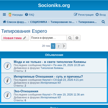
Socioniks.org
Награды
FAQ
Регистрация
Вход
П
Список форумов
СОЦИОНИКА
Типирование по соционике
Типирования Espero
о
Типирования Espero
и
Поиск
Расширенный пои
Новая тема
с
к
1
2
След.
28 тем
Объявления
Мода и не только - в свете типологии Княжны
Последнее сообщение
Keynol
«
Пн июн 29, 2026 10:28 am
Добавлено в форуме
Типология Княжны
Ответы:
3
Интертипные Отношения - суть и причины?
Последнее сообщение
Keynol
«
Сб май 23, 2026 4:21 pm
Добавлено в форуме
Интертипные КЛ
Ответы:
2
Эхо-Отношения
Последнее сообщение
Keynol
«
Пт июн 19, 2026 11:36 am
Добавлено в форуме
Интертипные КЛ
Ответы:
6