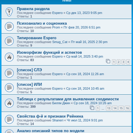
Темы
Правила раздела
Последнее сообщение
Espero
«
Ср дек 13, 2023 9:05 pm
Ответы:
1
Психоанализ и соционика
Последнее сообщение
Prom
«
Пт фев 20, 2026 6:51 pm
Ответы:
10
Типирование Espero
Последнее сообщение
Smug_Cat
«
Пт май 16, 2025 2:30 pm
Ответы:
9
Изоморфизм функций и аспектов
Последнее сообщение
Espero
«
Ср май 14, 2025 3:40 pm
Ответы:
83
1
2
3
4
[список] СЛЭ
Последнее сообщение
Espero
«
Ср сен 18, 2024 11:26 am
Ответы:
1
[список] ИЛИ
Последнее сообщение
Espero
«
Ср сен 18, 2024 10:45 am
Ответы:
5
Таблица с результатами для выявления сходимости
Последнее сообщение
Билли Джин
«
Ср сен 18, 2024 10:26 am
Ответы:
399
1
13
14
15
16
…
Свойства ф-й и признаки Рейнина
Последнее сообщение
Shaneri
«
Чт июл 11, 2024 9:01 pm
Ответы:
14
Анализ описаний типов по модели