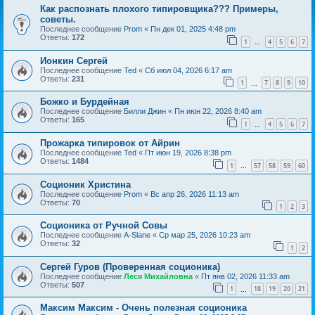
Как распознать плохого типировщика??? Примеры,
советы.
Последнее сообщение
Prom
«
Пн дек 01, 2025 4:48 pm
Ответы:
172
1
4
5
6
7
…
Ионкин Сергей
Последнее сообщение
Ted
«
Сб июл 04, 2026 6:17 am
Ответы:
231
1
7
8
9
10
…
Божко и Бурдейная
Последнее сообщение
Билли Джин
«
Пн июн 22, 2026 8:40 am
Ответы:
165
1
4
5
6
7
…
Прожарка типировок от Айрин
Последнее сообщение
Ted
«
Пт июн 19, 2026 8:38 pm
Ответы:
1484
1
57
58
59
60
…
Соционик Христина
Последнее сообщение
Prom
«
Вс апр 26, 2026 11:13 am
Ответы:
70
1
2
3
Соционика от Ручной Совы
Последнее сообщение
A-Slane
«
Ср мар 25, 2026 10:23 am
Ответы:
32
1
2
Сергей Гуров (Проверенная соционика)
Последнее сообщение
Леся Михайловна
«
Пт янв 02, 2026 11:33 am
Ответы:
507
1
18
19
20
21
…
Максим Максим - Очень полезная соционика