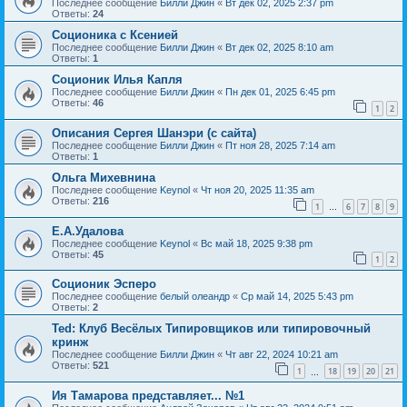
Последнее сообщение
Билли Джин
«
Вт дек 02, 2025 2:37 pm
Ответы:
24
Соционика с Ксенией
Последнее сообщение
Билли Джин
«
Вт дек 02, 2025 8:10 am
Ответы:
1
Соционик Илья Капля
Последнее сообщение
Билли Джин
«
Пн дек 01, 2025 6:45 pm
Ответы:
46
1
2
Описания Сергея Шанэри (с сайта)
Последнее сообщение
Билли Джин
«
Пт ноя 28, 2025 7:14 am
Ответы:
1
Ольга Михевнина
Последнее сообщение
Keynol
«
Чт ноя 20, 2025 11:35 am
Ответы:
216
1
6
7
8
9
…
Е.А.Удалова
Последнее сообщение
Keynol
«
Вс май 18, 2025 9:38 pm
Ответы:
45
1
2
Соционик Эсперо
Последнее сообщение
белый олеандр
«
Ср май 14, 2025 5:43 pm
Ответы:
2
Ted: Клуб Весёлых Типировщиков или типировочный
кринж
Последнее сообщение
Билли Джин
«
Чт авг 22, 2024 10:21 am
Ответы:
521
1
18
19
20
21
…
Ия Тамарова представляет... №1