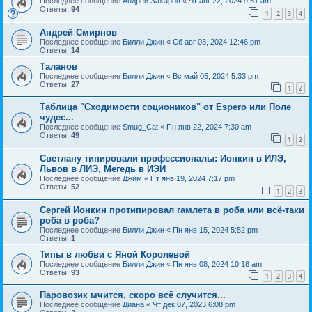
Последнее сообщение
Андрей Захаров
«
Чт авг 22, 2024 9:51 am
Ответы:
94
1
2
3
4
Андрей Смирнов
Последнее сообщение
Билли Джин
«
Сб авг 03, 2024 12:46 pm
Ответы:
14
Таланов
Последнее сообщение
Билли Джин
«
Вс май 05, 2024 5:33 pm
Ответы:
27
1
2
Таблица "Сходимости социоников" от Espero или Поле
чудес...
Последнее сообщение
Smug_Cat
«
Пн янв 22, 2024 7:30 am
Ответы:
49
1
2
Светлану типировали профессионалы: Ионкин в ИЛЭ,
Львов в ЛИЭ, Мегедь в ИЭИ
Последнее сообщение
Джим
«
Пт янв 19, 2024 7:17 pm
Ответы:
52
1
2
3
Сергей Ионкин протипировал гамлета в роба или всё-таки
роба в роба?
Последнее сообщение
Билли Джин
«
Пн янв 15, 2024 5:52 pm
Ответы:
1
Типы в любви с Яной Королевой
Последнее сообщение
Билли Джин
«
Пн янв 08, 2024 10:18 am
Ответы:
93
1
2
3
4
Паровозик мчится, скоро всё случится...
Последнее сообщение
Диана
«
Чт дек 07, 2023 6:08 pm