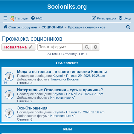
Socioniks.org
Награды
FAQ
Регистрация
Вход
П
Список форумов
СОЦИОНИКА
Прожарка социоников
о
Прожарка социоников
и
Поиск
Расширенный пои
Новая тема
с
23 темы • Страница
1
из
1
к
Объявления
Мода и не только - в свете типологии Княжны
Последнее сообщение
Keynol
«
Пн июн 29, 2026 10:28 am
Добавлено в форуме
Типология Княжны
Ответы:
3
Интертипные Отношения - суть и причины?
Последнее сообщение
Keynol
«
Сб май 23, 2026 4:21 pm
Добавлено в форуме
Интертипные КЛ
Ответы:
2
Эхо-Отношения
Последнее сообщение
Keynol
«
Пт июн 19, 2026 11:36 am
Добавлено в форуме
Интертипные КЛ
Ответы:
6
Темы