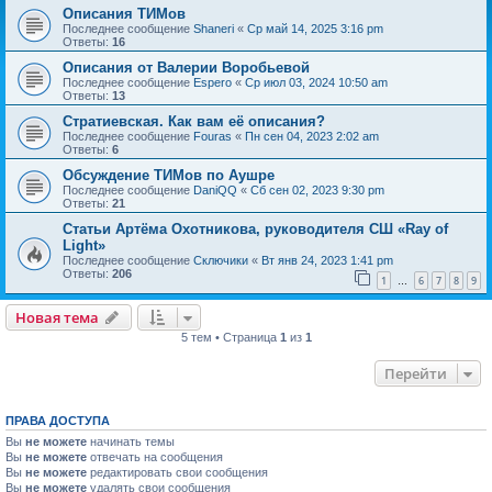
Описания ТИМов
Последнее сообщение
Shaneri
«
Ср май 14, 2025 3:16 pm
Ответы:
16
Описания от Валерии Воробьевой
Последнее сообщение
Espero
«
Ср июл 03, 2024 10:50 am
Ответы:
13
Стратиевская. Как вам её описания?
Последнее сообщение
Fouras
«
Пн сен 04, 2023 2:02 am
Ответы:
6
Обсуждение ТИМов по Аушре
Последнее сообщение
DaniQQ
«
Сб сен 02, 2023 9:30 pm
Ответы:
21
Статьи Артёма Охотникова, руководителя СШ «Ray of
Light»
Последнее сообщение
Сключики
«
Вт янв 24, 2023 1:41 pm
Ответы:
206
1
6
7
8
9
…
Новая тема
5 тем • Страница
1
из
1
Перейти
ПРАВА ДОСТУПА
Вы
не можете
начинать темы
Вы
не можете
отвечать на сообщения
Вы
не можете
редактировать свои сообщения
Вы
не можете
удалять свои сообщения