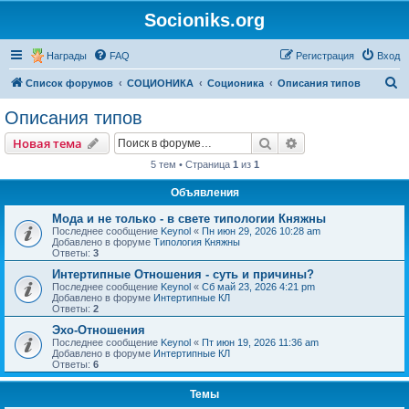
Socioniks.org
Награды
FAQ
Регистрация
Вход
П
Список форумов
СОЦИОНИКА
Соционика
Описания типов
о
Описания типов
и
Поиск
Расширенный пои
Новая тема
с
5 тем • Страница
1
из
1
к
Объявления
Мода и не только - в свете типологии Княжны
Последнее сообщение
Keynol
«
Пн июн 29, 2026 10:28 am
Добавлено в форуме
Типология Княжны
Ответы:
3
Интертипные Отношения - суть и причины?
Последнее сообщение
Keynol
«
Сб май 23, 2026 4:21 pm
Добавлено в форуме
Интертипные КЛ
Ответы:
2
Эхо-Отношения
Последнее сообщение
Keynol
«
Пт июн 19, 2026 11:36 am
Добавлено в форуме
Интертипные КЛ
Ответы:
6
Темы