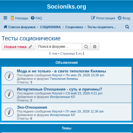
Socioniks.org
Награды
FAQ
Регистрация
Вход
П
Список форумов
СОЦИОНИКА
Соционика
Тесты соционические
о
Тесты соционические
и
Поиск
Расширенный пои
Новая тема
с
8 тем • Страница
1
из
1
к
Объявления
Мода и не только - в свете типологии Княжны
Последнее сообщение
Keynol
«
Пн июн 29, 2026 10:28 am
Добавлено в форуме
Типология Княжны
Ответы:
3
Интертипные Отношения - суть и причины?
Последнее сообщение
Keynol
«
Сб май 23, 2026 4:21 pm
Добавлено в форуме
Интертипные КЛ
Ответы:
2
Эхо-Отношения
Последнее сообщение
Keynol
«
Пт июн 19, 2026 11:36 am
Добавлено в форуме
Интертипные КЛ
Ответы:
6
Темы