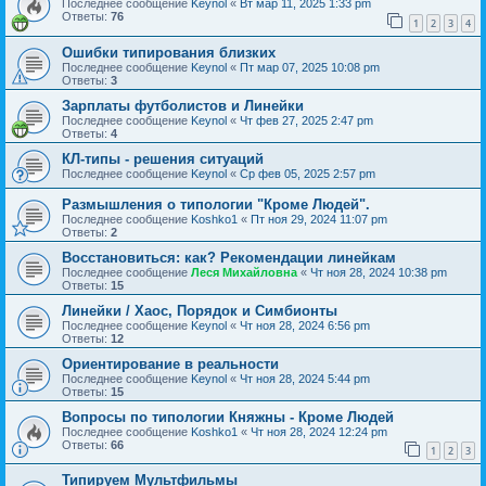
Последнее сообщение
Keynol
«
Вт мар 11, 2025 1:33 pm
Ответы:
76
1
2
3
4
Ошибки типирования близких
Последнее сообщение
Keynol
«
Пт мар 07, 2025 10:08 pm
Ответы:
3
Зарплаты футболистов и Линейки
Последнее сообщение
Keynol
«
Чт фев 27, 2025 2:47 pm
Ответы:
4
КЛ-типы - решения ситуаций
Последнее сообщение
Keynol
«
Ср фев 05, 2025 2:57 pm
Размышления о типологии "Кроме Людей".
Последнее сообщение
Koshko1
«
Пт ноя 29, 2024 11:07 pm
Ответы:
2
Восстановиться: как? Рекомендации линейкам
Последнее сообщение
Леся Михайловна
«
Чт ноя 28, 2024 10:38 pm
Ответы:
15
Линейки / Хаос, Порядок и Симбионты
Последнее сообщение
Keynol
«
Чт ноя 28, 2024 6:56 pm
Ответы:
12
Ориентирование в реальности
Последнее сообщение
Keynol
«
Чт ноя 28, 2024 5:44 pm
Ответы:
15
Вопросы по типологии Княжны - Кроме Людей
Последнее сообщение
Koshko1
«
Чт ноя 28, 2024 12:24 pm
Ответы:
66
1
2
3
Типируем Мультфильмы