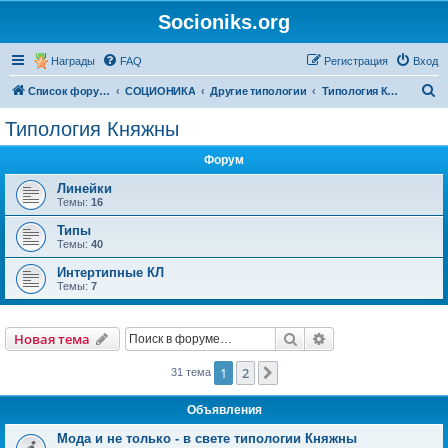
Socioniks.org
Награды
FAQ
Регистрация
Вход
П
Список форумов
СОЦИОНИКА
Другие типологии
Типология Княжны
о
Типология Княжны
и
Форум
с
к
Линейки
Темы:
16
Типы
Темы:
40
Интертипные КЛ
Темы:
7
Поиск
Расширенный пои
Новая тема
1
2
След.
31 тема
Объявления
Мода и не только - в свете типологии Княжны