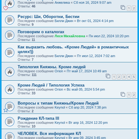
Последнее сообщение
Анжелика
«
Сб ноя 16, 2024 9:07 am
Ответы:
46
1
2
Ресурс: Ши, Оборотни, Бестии
Последнее сообщение
Билли Джин
«
Вт окт 01, 2024 4:14 pm
Ответы:
9
Поговорим о каталогах
Последнее сообщение
Леся Михайловна
«
Пн июл 22, 2024 10:20 pm
Ответы:
11
Как выразить любовь. «Кроме Людей» в романтичных
целях!))
Последнее сообщение
Билли Джин
«
Пт июл 12, 2024 7:02 am
Ответы:
7
Типология Княжны. Кроме людей
Последнее сообщение
Orion
«
Пт май 17, 2024 10:49 am
Ответы:
111
1
2
3
4
5
Кроме Людей / Типология Успеха
Последнее сообщение
Orion
«
Вс май 05, 2024 5:54 pm
Ответы:
33
1
2
Вопросы к типам Княжны/Кроме Людей
Последнее сообщение
Keynol
«
Сб апр 20, 2024 7:38 pm
Ответы:
2
Рождение КЛ-типа III
Последнее сообщение
Keynol
«
Вт апр 16, 2024 12:20 pm
Ответы:
10
ЧЕЛОВЕК. Вся информация КЛ
Последнее сообщение
Keynol
«
Вт апр 09, 2024 3:45 pm