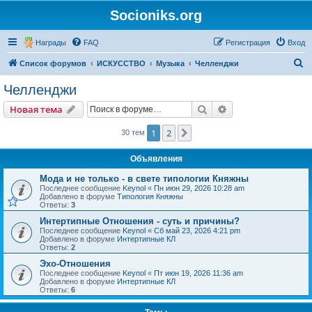
Socioniks.org
Награды
FAQ
Регистрация
Вход
П
Список форумов
ИСКУССТВО
Музыка
Челленджи
о
Челленджи
и
Поиск
Расширенный пои
Новая тема
с
к
1
2
След.
30 тем
Объявления
Мода и не только - в свете типологии Княжны
Последнее сообщение
Keynol
«
Пн июн 29, 2026 10:28 am
Добавлено в форуме
Типология Княжны
Ответы:
3
Интертипные Отношения - суть и причины?
Последнее сообщение
Keynol
«
Сб май 23, 2026 4:21 pm
Добавлено в форуме
Интертипные КЛ
Ответы:
2
Эхо-Отношения
Последнее сообщение
Keynol
«
Пт июн 19, 2026 11:36 am
Добавлено в форуме
Интертипные КЛ
Ответы:
6