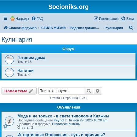
Socioniks.org
Награды
FAQ
Регистрация
Вход
П
Список форумов
СТИЛЬ ЖИЗНИ
Ведение домашнего хозяйства
Кулинария
о
Кулинария
и
Форум
с
к
Готовим дома
Темы:
18
Напитки
Темы:
4
Поиск
Расширенный пои
Новая тема
1 тема • Страница
1
из
1
Объявления
Мода и не только - в свете типологии Княжны
Последнее сообщение
Keynol
«
Пн июн 29, 2026 10:28 am
Добавлено в форуме
Типология Княжны
Ответы:
3
Интертипные Отношения - суть и причины?