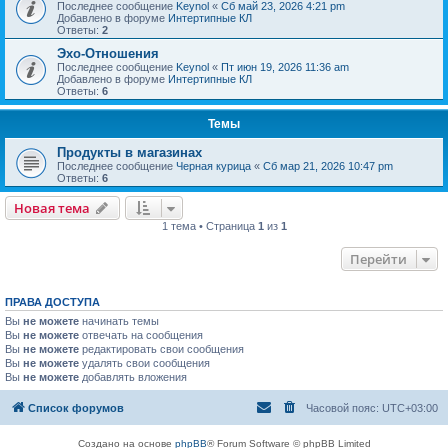
Последнее сообщение
Keynol
«
Сб май 23, 2026 4:21 pm
Добавлено в форуме
Интертипные КЛ
Ответы:
2
Эхо-Отношения
Последнее сообщение
Keynol
«
Пт июн 19, 2026 11:36 am
Добавлено в форуме
Интертипные КЛ
Ответы:
6
Темы
Продукты в магазинах
Последнее сообщение
Черная курица
«
Сб мар 21, 2026 10:47 pm
Ответы:
6
Новая тема
1 тема • Страница
1
из
1
Перейти
ПРАВА ДОСТУПА
Вы
не можете
начинать темы
Вы
не можете
отвечать на сообщения
Вы
не можете
редактировать свои сообщения
Вы
не можете
удалять свои сообщения
Вы
не можете
добавлять вложения
Список форумов
Часовой пояс:
UTC+03:00
Создано на основе
phpBB
® Forum Software © phpBB Limited