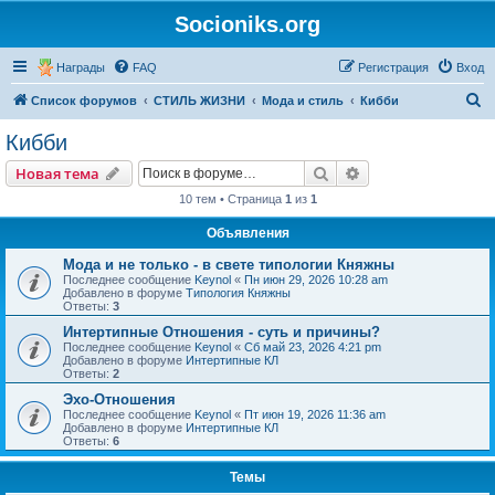
Socioniks.org
Награды
FAQ
Регистрация
Вход
П
Список форумов
СТИЛЬ ЖИЗНИ
Мода и стиль
Кибби
о
Кибби
и
Поиск
Расширенный пои
Новая тема
с
10 тем • Страница
1
из
1
к
Объявления
Мода и не только - в свете типологии Княжны
Последнее сообщение
Keynol
«
Пн июн 29, 2026 10:28 am
Добавлено в форуме
Типология Княжны
Ответы:
3
Интертипные Отношения - суть и причины?
Последнее сообщение
Keynol
«
Сб май 23, 2026 4:21 pm
Добавлено в форуме
Интертипные КЛ
Ответы:
2
Эхо-Отношения
Последнее сообщение
Keynol
«
Пт июн 19, 2026 11:36 am
Добавлено в форуме
Интертипные КЛ
Ответы:
6
Темы