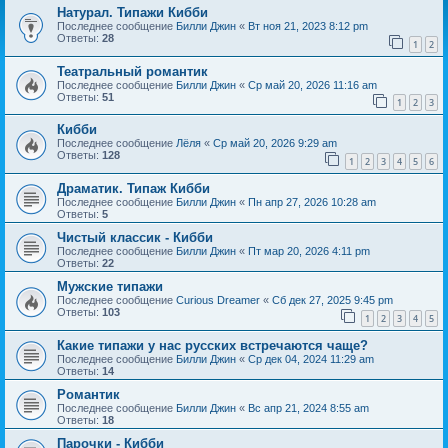
Натурал. Типажи Кибби
Последнее сообщение
Билли Джин
«
Вт ноя 21, 2023 8:12 pm
Ответы:
28
1
2
Театральный романтик
Последнее сообщение
Билли Джин
«
Ср май 20, 2026 11:16 am
Ответы:
51
1
2
3
Кибби
Последнее сообщение
Лёля
«
Ср май 20, 2026 9:29 am
Ответы:
128
1
2
3
4
5
6
Драматик. Типаж Кибби
Последнее сообщение
Билли Джин
«
Пн апр 27, 2026 10:28 am
Ответы:
5
Чистый классик - Кибби
Последнее сообщение
Билли Джин
«
Пт мар 20, 2026 4:11 pm
Ответы:
22
Мужские типажи
Последнее сообщение
Curious Dreamer
«
Сб дек 27, 2025 9:45 pm
Ответы:
103
1
2
3
4
5
Какие типажи у нас русских встречаются чаще?
Последнее сообщение
Билли Джин
«
Ср дек 04, 2024 11:29 am
Ответы:
14
Романтик
Последнее сообщение
Билли Джин
«
Вс апр 21, 2024 8:55 am
Ответы:
18
Парочки - Кибби