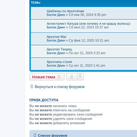
ТЕМЫ
Шаблоны по Архетипам
Билли Джин
»
Сб янв 06, 2024 9:35 pm
Антистилист Качура (или почему я не крашу волосы)
Билли Джин
»
Сб июл 22, 2023 10:37 am
Архетип Маг
Билли Джин
»
Ср фев 12, 2025 10:21 am
Архетип Творец
Билли Джин
»
Пн окт 21, 2024 2:22 pm
Архетипы стиля
Билли Джин
»
Ср окт 11, 2023 1:41 pm
Новая тема
Вернуться к списку форумов
ПРАВА ДОСТУПА
Вы
не можете
начинать темы
Вы
не можете
отвечать на сообщения
Вы
не можете
редактировать свои сообщения
Вы
не можете
удалять свои сообщения
Вы
не можете
добавлять вложения
Список форумов