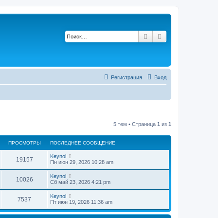
Поиск
Расширенный по
Регистрация
Вход
5 тем • Страница
1
из
1
ПРОСМОТРЫ
ПОСЛЕДНЕЕ СООБЩЕНИЕ
П
Keynol
П
19157
о
Пн июн 29, 2026 10:28 am
с
р
л
П
Keynol
П
10026
е
о
Сб май 23, 2026 4:21 pm
о
д
с
н
р
л
П
Keynol
с
е
П
7537
е
о
Пт июн 19, 2026 11:36 am
е
о
д
с
с
м
н
р
л
о
с
е