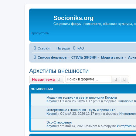
Socioniks.org
Соционика форум, психология, общение, культура, н
Пропустить
Ссылки
Награды
FAQ
Список форумов
СТИЛЬ ЖИЗНИ
Мода и стиль
Арх
Архетипы внешности
Поиск
Рас
Новая тема
ОБЪЯВЛЕНИЯ
Мода и не только - в свете типологии Княжны
Keynol
»
Пт июн 26, 2026 1:17 pm
» в форуме
Типология 
Интертипные Отношения - суть и причины?
Keynol
»
Сб май 23, 2026 12:17 pm
» в форуме
Интертипн
Эхо-Отношения
Keynol
»
Чт май 14, 2026 3:36 pm
» в форуме
Интертипны