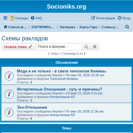
Socioniks.org
Награды
FAQ
Регистрация
Вход
П
Список форумов
ЭЗОТЕРИКА, РЕЛИГИЯ
Эзотерика
Карты Таро
Схемы ракладов
о
Схемы ракладов
и
Поиск
Расширенный пои
Новая тема
с
2 темы • Страница
1
из
1
к
Объявления
Мода и не только - в свете типологии Княжны
Последнее сообщение
Keynol
«
Пн июн 29, 2026 10:28 am
Добавлено в форуме
Типология Княжны
Ответы:
3
Интертипные Отношения - суть и причины?
Последнее сообщение
Keynol
«
Сб май 23, 2026 4:21 pm
Добавлено в форуме
Интертипные КЛ
Ответы:
2
Эхо-Отношения
Последнее сообщение
Keynol
«
Пт июн 19, 2026 11:36 am
Добавлено в форуме
Интертипные КЛ
Ответы:
6
Темы