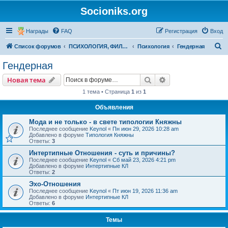
Socioniks.org
Награды
FAQ
Регистрация
Вход
П
Список форумов
ПСИХОЛОГИЯ, ФИЛОСОФИЯ
Психология
Гендерная
о
Гендерная
и
Поиск
Расширенный пои
Новая тема
с
1 тема • Страница
1
из
1
к
Объявления
Мода и не только - в свете типологии Княжны
Последнее сообщение
Keynol
«
Пн июн 29, 2026 10:28 am
Добавлено в форуме
Типология Княжны
Ответы:
3
Интертипные Отношения - суть и причины?
Последнее сообщение
Keynol
«
Сб май 23, 2026 4:21 pm
Добавлено в форуме
Интертипные КЛ
Ответы:
2
Эхо-Отношения
Последнее сообщение
Keynol
«
Пт июн 19, 2026 11:36 am
Добавлено в форуме
Интертипные КЛ
Ответы:
6
Темы