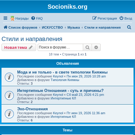
Socioniks.org
Награды
FAQ
Регистрация
Вход
П
Список форумов
ИСКУССТВО
Музыка
Стили и направления
о
Стили и направления
и
Поиск
Расширенный пои
Новая тема
с
18 тем • Страница
1
из
1
к
Объявления
Мода и не только - в свете типологии Княжны
Последнее сообщение
Keynol
«
Пн июн 29, 2026 10:28 am
Добавлено в форуме
Типология Княжны
Ответы:
3
Интертипные Отношения - суть и причины?
Последнее сообщение
Keynol
«
Сб май 23, 2026 4:21 pm
Добавлено в форуме
Интертипные КЛ
Ответы:
2
Эхо-Отношения
Последнее сообщение
Keynol
«
Пт июн 19, 2026 11:36 am
Добавлено в форуме
Интертипные КЛ
Ответы:
6
Темы