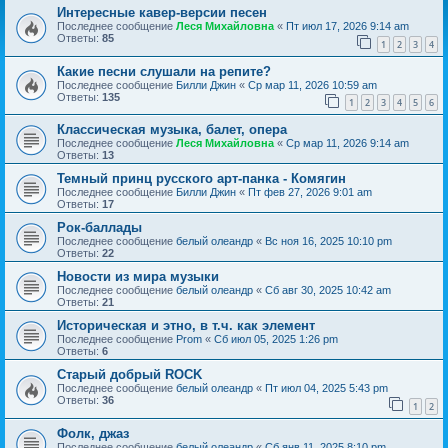
Интересные кавер-версии песен
Последнее сообщение
Леся Михайловна
«
Пт июл 17, 2026 9:14 am
Ответы:
85
1
2
3
4
Какие песни слушали на репите?
Последнее сообщение
Билли Джин
«
Ср мар 11, 2026 10:59 am
Ответы:
135
1
2
3
4
5
6
Классическая музыка, балет, опера
Последнее сообщение
Леся Михайловна
«
Ср мар 11, 2026 9:14 am
Ответы:
13
Темный принц русского арт-панка - Комягин
Последнее сообщение
Билли Джин
«
Пт фев 27, 2026 9:01 am
Ответы:
17
Рок-баллады
Последнее сообщение
белый олеандр
«
Вс ноя 16, 2025 10:10 pm
Ответы:
22
Новости из мира музыки
Последнее сообщение
белый олеандр
«
Сб авг 30, 2025 10:42 am
Ответы:
21
Историческая и этно, в т.ч. как элемент
Последнее сообщение
Prom
«
Сб июл 05, 2025 1:26 pm
Ответы:
6
Старый добрый ROCK
Последнее сообщение
белый олеандр
«
Пт июл 04, 2025 5:43 pm
Ответы:
36
1
2
Фолк, джаз
Последнее сообщение
белый олеандр
«
Сб янв 11, 2025 8:10 pm