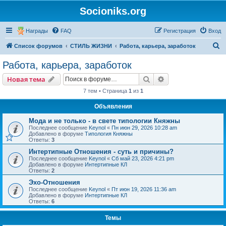
Socioniks.org
Награды
FAQ
Регистрация
Вход
П
Список форумов
СТИЛЬ ЖИЗНИ
Работа, карьера, заработок
о
Работа, карьера, заработок
и
Поиск
Расширенный пои
Новая тема
с
7 тем • Страница
1
из
1
к
Объявления
Мода и не только - в свете типологии Княжны
Последнее сообщение
Keynol
«
Пн июн 29, 2026 10:28 am
Добавлено в форуме
Типология Княжны
Ответы:
3
Интертипные Отношения - суть и причины?
Последнее сообщение
Keynol
«
Сб май 23, 2026 4:21 pm
Добавлено в форуме
Интертипные КЛ
Ответы:
2
Эхо-Отношения
Последнее сообщение
Keynol
«
Пт июн 19, 2026 11:36 am
Добавлено в форуме
Интертипные КЛ
Ответы:
6
Темы