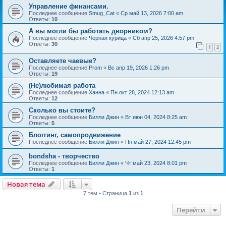
Управление финансами.
Последнее сообщение
Smug_Cat
«
Ср май 13, 2026 7:00 am
Ответы:
10
А вы могли бы работать дворником?
Последнее сообщение
Черная курица
«
Сб апр 25, 2026 4:57 pm
Ответы:
30
1
2
Оставляете чаевые?
Последнее сообщение
Prom
«
Вс апр 19, 2026 1:26 pm
Ответы:
19
(Не)любимая работа
Последнее сообщение
Ханна
«
Пн окт 28, 2024 12:13 am
Ответы:
12
Сколько вы стоите?
Последнее сообщение
Билли Джин
«
Вт июн 04, 2024 8:25 am
Ответы:
5
Блоггинг, самопродвижение
Последнее сообщение
Билли Джин
«
Пн май 27, 2024 12:45 pm
bondsha - творчество
Последнее сообщение
Билли Джин
«
Чт май 23, 2024 8:01 pm
Ответы:
1
Новая тема
7 тем • Страница
1
из
1
Перейти