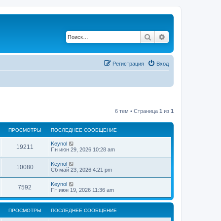
Поиск
Расширенный по
Регистрация
Вход
6 тем • Страница
1
из
1
ПРОСМОТРЫ
ПОСЛЕДНЕЕ СООБЩЕНИЕ
П
Keynol
П
19211
о
Пн июн 29, 2026 10:28 am
с
р
л
П
Keynol
П
10080
е
о
Сб май 23, 2026 4:21 pm
о
д
с
н
р
л
П
Keynol
с
е
П
7592
е
о
Пт июн 19, 2026 11:36 am
е
о
д
с
с
м
н
р
л
о
с
е
е
о
о
ПРОСМОТРЫ
е
ПОСЛЕДНЕЕ СООБЩЕНИЕ
о
д
б
с
м
н
щ