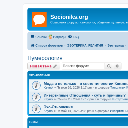
Socioniks.org
Соционика форум, психология, общение, культура, н
Ссылки
Награды
FAQ
Список форумов
ЭЗОТЕРИКА, РЕЛИГИЯ
Эзотерика
Нумерология
Поиск
Рас
Новая тема
ОБЪЯВЛЕНИЯ
Мода и не только - в свете типологии Княжн
Keynol
»
Пт июн 26, 2026 1:17 pm
» в форуме
Типология 
Интертипные Отношения - суть и причины?
Keynol
»
Сб май 23, 2026 12:17 pm
» в форуме
Интертипн
Эхо-Отношения
Keynol
»
Чт май 14, 2026 3:36 pm
» в форуме
Интертипны
ТЕМЫ