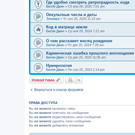
Где удобно смотреть ретроградность кода
Билли Джин
»
Сб апр 26, 2025 7:01 am
Оккультные числа и даты
Эльвира
»
Чт сен 25, 2025 11:15 am
Код в матрице земли
Билли Джин
»
Ср ноя 20, 2024 7:21 am
О чем расскажет месяц рождения
Билли Джин
»
Пт дек 20, 2024 7:28 am
Кармическая ошибка прошлого воплощения
Билли Джин
»
Ср дек 25, 2024 11:05 am
Нумерология
Билли Джин
»
Пн сен 25, 2023 2:14 pm
Новая тема
Вернуться к списку форумов
ПРАВА ДОСТУПА
Вы
не можете
начинать темы
Вы
не можете
отвечать на сообщения
Вы
не можете
редактировать свои сообщения
Вы
не можете
удалять свои сообщения
Вы
не можете
добавлять вложения