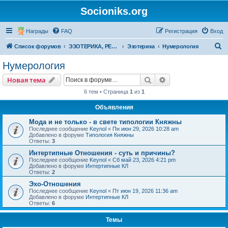
Socioniks.org
Награды
FAQ
Регистрация
Вход
П
Список форумов
ЭЗОТЕРИКА, РЕЛИГИЯ
Эзотерика
Нумерология
о
Нумерология
и
Поиск
Расширенный пои
Новая тема
с
6 тем • Страница
1
из
1
к
Объявления
Мода и не только - в свете типологии Княжны
Последнее сообщение
Keynol
«
Пн июн 29, 2026 10:28 am
Добавлено в форуме
Типология Княжны
Ответы:
3
Интертипные Отношения - суть и причины?
Последнее сообщение
Keynol
«
Сб май 23, 2026 4:21 pm
Добавлено в форуме
Интертипные КЛ
Ответы:
2
Эхо-Отношения
Последнее сообщение
Keynol
«
Пт июн 19, 2026 11:36 am
Добавлено в форуме
Интертипные КЛ
Ответы:
6
Темы