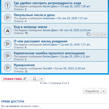
Где удобно смотреть ретроградность кода
Последнее сообщение
Билли Джин
«
Сб апр 26, 2025 7:38 am
Ответы:
2
Оккультные числа и даты
Последнее сообщение
Анжелика
«
Пн сен 29, 2025 7:37 am
Ответы:
4
Код в матрице земли
Последнее сообщение
Билли Джин
«
Вт сен 16, 2025 12:24 pm
Ответы:
76
1
2
3
4
О чем расскажет месяц рождения
Последнее сообщение
Билли Джин
«
Ср янв 15, 2025 7:27 am
Ответы:
9
Кармическая ошибка прошлого воплощения
Последнее сообщение
Билли Джин
«
Ср дек 25, 2024 1:11 pm
Ответы:
3
Нумерология
Последнее сообщение
Sova66
«
Ср окт 04, 2023 11:58 am
Ответы:
11
Новая тема
6 тем • Страница
1
из
1
Перейти
ПРАВА ДОСТУПА
Вы
не можете
начинать темы