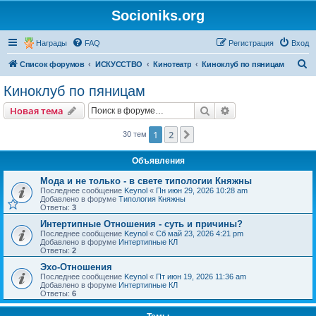
Socioniks.org
Награды
FAQ
Регистрация
Вход
П
Список форумов
ИСКУССТВО
Кинотеатр
Киноклуб по пяницам
о
Киноклуб по пяницам
и
Поиск
Расширенный пои
Новая тема
с
к
1
2
След.
30 тем
Объявления
Мода и не только - в свете типологии Княжны
Последнее сообщение
Keynol
«
Пн июн 29, 2026 10:28 am
Добавлено в форуме
Типология Княжны
Ответы:
3
Интертипные Отношения - суть и причины?
Последнее сообщение
Keynol
«
Сб май 23, 2026 4:21 pm
Добавлено в форуме
Интертипные КЛ
Ответы:
2
Эхо-Отношения
Последнее сообщение
Keynol
«
Пт июн 19, 2026 11:36 am
Добавлено в форуме
Интертипные КЛ
Ответы:
6