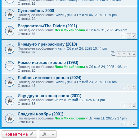
Ответы:
16
Сука-любовь 2000
Последнее сообщение
Билли Джин
«
Пт июн 06, 2025 11:29 pm
Ответы:
24
Разделитель/The Divide (2011)
Последнее сообщение
Леся Михайловна
«
Сб май 31, 2025 4:59 pm
Ответы:
36
1
2
К чему-то прекрасному (2010)
Последнее сообщение
игнат
«
Сб май 24, 2025 10:44 pm
Ответы:
92
1
2
3
4
Ромео истекает кровью (1993)
Последнее сообщение
Леся Михайловна
«
Сб май 24, 2025 1:06 am
Ответы:
20
Любовь истекает кровью (2024)
Последнее сообщение
Билли Джин
«
Пт май 23, 2025 11:50 am
Ответы:
42
1
2
Ищу друга на конец света (2011)
Последнее сообщение
игнат
«
Пт май 16, 2025 4:51 pm
Ответы:
38
1
2
Сладкий ноябрь (2001)
Последнее сообщение
Леся Михайловна
«
Вс май 11, 2025 2:27 pm
Ответы:
46
1
2
Новая тема