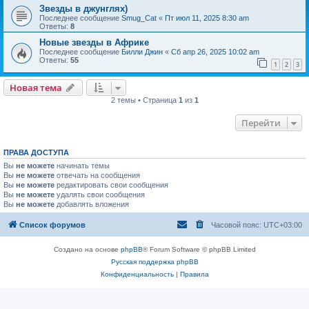
Звезды в джунглях)
Последнее сообщение
Smug_Cat
«
Пт июл 11, 2025 8:30 am
Ответы:
8
Новые звезды в Африке
Последнее сообщение
Билли Джин
«
Сб апр 26, 2025 10:02 am
Ответы:
55
1
2
3
Новая тема
2 темы • Страница
1
из
1
Перейти
ПРАВА ДОСТУПА
Вы
не можете
начинать темы
Вы
не можете
отвечать на сообщения
Вы
не можете
редактировать свои сообщения
Вы
не можете
удалять свои сообщения
Вы
не можете
добавлять вложения
Список форумов
Часовой пояс:
UTC+03:00
Создано на основе
phpBB
® Forum Software © phpBB Limited
Русская поддержка phpBB
Конфиденциальность
|
Правила