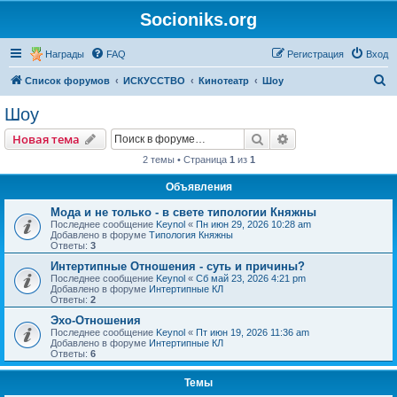
Socioniks.org
Награды
FAQ
Регистрация
Вход
П
Список форумов
ИСКУССТВО
Кинотеатр
Шоу
о
Шоу
и
Поиск
Расширенный пои
Новая тема
с
2 темы • Страница
1
из
1
к
Объявления
Мода и не только - в свете типологии Княжны
Последнее сообщение
Keynol
«
Пн июн 29, 2026 10:28 am
Добавлено в форуме
Типология Княжны
Ответы:
3
Интертипные Отношения - суть и причины?
Последнее сообщение
Keynol
«
Сб май 23, 2026 4:21 pm
Добавлено в форуме
Интертипные КЛ
Ответы:
2
Эхо-Отношения
Последнее сообщение
Keynol
«
Пт июн 19, 2026 11:36 am
Добавлено в форуме
Интертипные КЛ
Ответы:
6
Темы