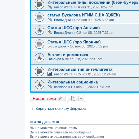
Интегральные типы поколений (бэби-бумеры, 
raison d'etre
»
Пт окт 31, 2025 6:57 pm
статья Букалова ИТИМ США (ДЖЕК)
Билли Джин
»
Вс ноя 09, 2025 6:53 am
Статья ШСС (про Англию)
Билли Джин
»
Сб ноя 08, 2025 7:31 pm
Статья ШСС (про Японию)
Билли Джин
»
Сб ноя 08, 2025 3:35 pm
Англия и романтика
Эльвира
»
Вс сен 28, 2025 9:31 pm
Интегральный тип интеллигента
raison d'etre
»
Сб ноя 01, 2025 12:24 am
Интегральная соционика
halfblood
»
Пт апр 22, 2022 11:31 am
Новая тема
Вернуться к списку форумов
ПРАВА ДОСТУПА
Вы
не можете
начинать темы
Вы
не можете
отвечать на сообщения
Вы
не можете
редактировать свои сообщения