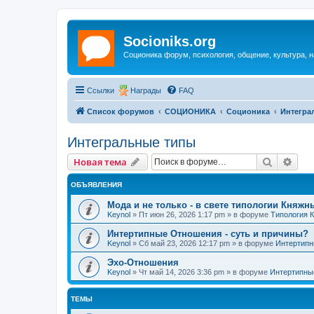
Socioniks.org
Соционика форум, психология, общение, культура, н
Ссылки
Награды
FAQ
Список форумов
СОЦИОНИКА
Соционика
Интегра
Интегральные типы
Поиск
Рас
Новая тема
ОБЪЯВЛЕНИЯ
Мода и не только - в свете типологии Княжн
Keynol
»
Пт июн 26, 2026 1:17 pm
» в форуме
Типология 
Интертипные Отношения - суть и причины?
Keynol
»
Сб май 23, 2026 12:17 pm
» в форуме
Интертипн
Эхо-Отношения
Keynol
»
Чт май 14, 2026 3:36 pm
» в форуме
Интертипны
ТЕМЫ