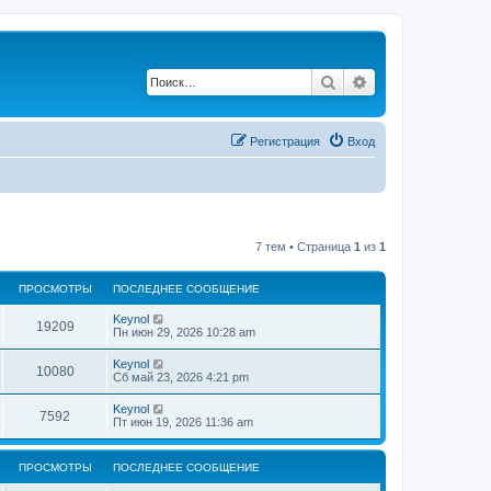
Поиск
Расширенный по
Регистрация
Вход
7 тем • Страница
1
из
1
ПРОСМОТРЫ
ПОСЛЕДНЕЕ СООБЩЕНИЕ
П
Keynol
П
19209
о
Пн июн 29, 2026 10:28 am
с
р
л
П
Keynol
П
10080
е
о
Сб май 23, 2026 4:21 pm
о
д
с
н
р
л
П
Keynol
с
е
П
7592
е
о
Пт июн 19, 2026 11:36 am
е
о
д
с
с
м
н
р
л
о
с
е
е
о
о
ПРОСМОТРЫ
е
ПОСЛЕДНЕЕ СООБЩЕНИЕ
о
д
б
с
м
н
щ