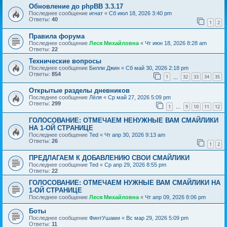
Обновление до phpBB 3.3.17
Последнее сообщение
игнат
«
Сб июл 18, 2026 3:40 pm
Ответы:
40
1
2
Правила форума
Последнее сообщение
Леся Михайловна
«
Чт июн 18, 2026 8:28 am
Ответы:
22
Технические вопросы
Последнее сообщение
Билли Джин
«
Сб май 30, 2026 2:18 pm
Ответы:
854
1
32
33
34
35
…
Открытые разделы дневников
Последнее сообщение
Лёля
«
Ср май 27, 2026 5:09 pm
Ответы:
299
1
9
10
11
12
…
ГОЛОСОВАНИЕ: ОТМЕЧАЕМ НЕНУЖНЫЕ ВАМ СМАЙЛИКИ
НА 1-ОЙ СТРАНИЦЕ
Последнее сообщение
Ted
«
Чт апр 30, 2026 9:13 am
Ответы:
26
1
2
ПРЕДЛАГАЕМ К ДОБАВЛЕНИЮ СВОИ СМАЙЛИКИ
Последнее сообщение
Ted
«
Ср апр 29, 2026 8:55 pm
Ответы:
22
ГОЛОСОВАНИЕ: ОТМЕЧАЕМ НУЖНЫЕ ВАМ СМАЙЛИКИ НА
1-ОЙ СТРАНИЦЕ
Последнее сообщение
Леся Михайловна
«
Чт апр 09, 2026 8:06 pm
Боты
Последнее сообщение
ФинтУшами
«
Вс мар 29, 2026 5:09 pm
Ответы:
11