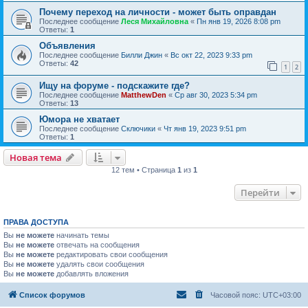
Почему переход на личности - может быть оправдан
Последнее сообщение
Леся Михайловна
«
Пн янв 19, 2026 8:08 pm
Ответы:
1
Объявления
Последнее сообщение
Билли Джин
«
Вс окт 22, 2023 9:33 pm
Ответы:
42
1
2
Ищу на форуме - подскажите где?
Последнее сообщение
MatthewDen
«
Ср авг 30, 2023 5:34 pm
Ответы:
13
Юмора не хватает
Последнее сообщение
Сключики
«
Чт янв 19, 2023 9:51 pm
Ответы:
1
Новая тема
12 тем • Страница
1
из
1
Перейти
ПРАВА ДОСТУПА
Вы
не можете
начинать темы
Вы
не можете
отвечать на сообщения
Вы
не можете
редактировать свои сообщения
Вы
не можете
удалять свои сообщения
Вы
не можете
добавлять вложения
Список форумов
Часовой пояс:
UTC+03:00