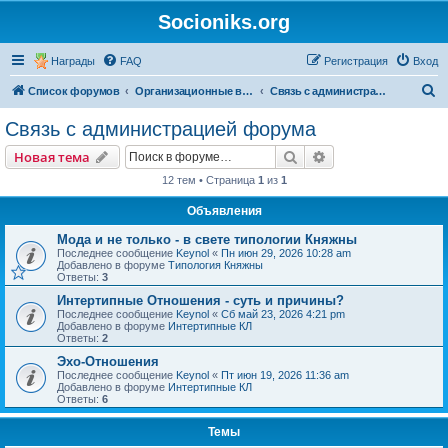
Socioniks.org
Награды
FAQ
Регистрация
Вход
П
Список форумов
Организационные вопросы форума
Связь с администрацией форума
о
Связь с администрацией форума
и
Поиск
Расширенный пои
Новая тема
с
12 тем • Страница
1
из
1
к
Объявления
Мода и не только - в свете типологии Княжны
Последнее сообщение
Keynol
«
Пн июн 29, 2026 10:28 am
Добавлено в форуме
Типология Княжны
Ответы:
3
Интертипные Отношения - суть и причины?
Последнее сообщение
Keynol
«
Сб май 23, 2026 4:21 pm
Добавлено в форуме
Интертипные КЛ
Ответы:
2
Эхо-Отношения
Последнее сообщение
Keynol
«
Пт июн 19, 2026 11:36 am
Добавлено в форуме
Интертипные КЛ
Ответы:
6
Темы