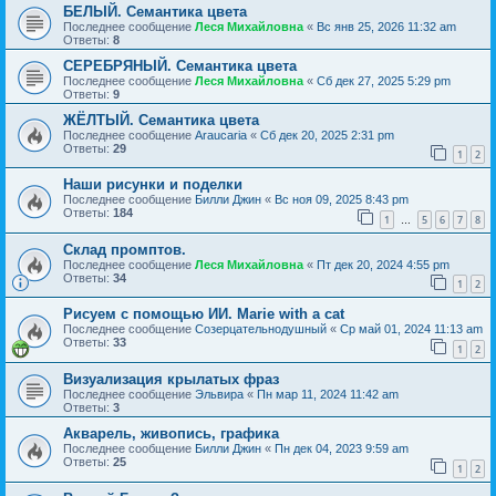
БЕЛЫЙ. Семантика цвета
Последнее сообщение
Леся Михайловна
«
Вс янв 25, 2026 11:32 am
Ответы:
8
СЕРЕБРЯНЫЙ. Семантика цвета
Последнее сообщение
Леся Михайловна
«
Сб дек 27, 2025 5:29 pm
Ответы:
9
ЖЁЛТЫЙ. Семантика цвета
Последнее сообщение
Araucaria
«
Сб дек 20, 2025 2:31 pm
Ответы:
29
1
2
Наши рисунки и поделки
Последнее сообщение
Билли Джин
«
Вс ноя 09, 2025 8:43 pm
Ответы:
184
1
5
6
7
8
…
Склад промптов.
Последнее сообщение
Леся Михайловна
«
Пт дек 20, 2024 4:55 pm
Ответы:
34
1
2
Рисуем с помощью ИИ. Marie with a cat
Последнее сообщение
Созерцательнодушный
«
Ср май 01, 2024 11:13 am
Ответы:
33
1
2
Визуализация крылатых фраз
Последнее сообщение
Эльвира
«
Пн мар 11, 2024 11:42 am
Ответы:
3
Акварель, живопись, графика
Последнее сообщение
Билли Джин
«
Пн дек 04, 2023 9:59 am
Ответы:
25
1
2