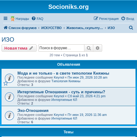
Socioniks.org
Награды
FAQ
Регистрация
Вход
П
Список форумов
ИСКУССТВО
Живопись, скульптура, графика
ИЗО
о
ИЗО
и
Поиск
Расширенный пои
Новая тема
с
20 тем • Страница
1
из
1
к
Объявления
Мода и не только - в свете типологии Княжны
Последнее сообщение
Keynol
«
Пн июн 29, 2026 10:28 am
Добавлено в форуме
Типология Княжны
Ответы:
3
Интертипные Отношения - суть и причины?
Последнее сообщение
Keynol
«
Сб май 23, 2026 4:21 pm
Добавлено в форуме
Интертипные КЛ
Ответы:
2
Эхо-Отношения
Последнее сообщение
Keynol
«
Пт июн 19, 2026 11:36 am
Добавлено в форуме
Интертипные КЛ
Ответы:
6
Темы