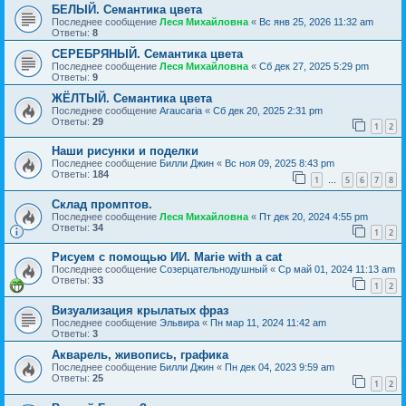
БЕЛЫЙ. Семантика цвета
Последнее сообщение
Леся Михайловна
«
Вс янв 25, 2026 11:32 am
Ответы:
8
СЕРЕБРЯНЫЙ. Семантика цвета
Последнее сообщение
Леся Михайловна
«
Сб дек 27, 2025 5:29 pm
Ответы:
9
ЖЁЛТЫЙ. Семантика цвета
Последнее сообщение
Araucaria
«
Сб дек 20, 2025 2:31 pm
Ответы:
29
1
2
Наши рисунки и поделки
Последнее сообщение
Билли Джин
«
Вс ноя 09, 2025 8:43 pm
Ответы:
184
1
5
6
7
8
…
Склад промптов.
Последнее сообщение
Леся Михайловна
«
Пт дек 20, 2024 4:55 pm
Ответы:
34
1
2
Рисуем с помощью ИИ. Marie with a cat
Последнее сообщение
Созерцательнодушный
«
Ср май 01, 2024 11:13 am
Ответы:
33
1
2
Визуализация крылатых фраз
Последнее сообщение
Эльвира
«
Пн мар 11, 2024 11:42 am
Ответы:
3
Акварель, живопись, графика
Последнее сообщение
Билли Джин
«
Пн дек 04, 2023 9:59 am
Ответы:
25
1
2