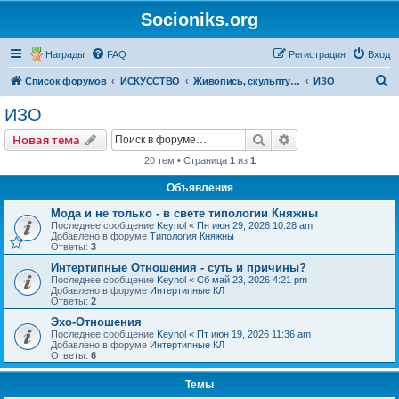
Socioniks.org
Награды
FAQ
Регистрация
Вход
П
Список форумов
ИСКУССТВО
Живопись, скульптура, графика
ИЗО
о
ИЗО
и
Поиск
Расширенный пои
Новая тема
с
20 тем • Страница
1
из
1
к
Объявления
Мода и не только - в свете типологии Княжны
Последнее сообщение
Keynol
«
Пн июн 29, 2026 10:28 am
Добавлено в форуме
Типология Княжны
Ответы:
3
Интертипные Отношения - суть и причины?
Последнее сообщение
Keynol
«
Сб май 23, 2026 4:21 pm
Добавлено в форуме
Интертипные КЛ
Ответы:
2
Эхо-Отношения
Последнее сообщение
Keynol
«
Пт июн 19, 2026 11:36 am
Добавлено в форуме
Интертипные КЛ
Ответы:
6
Темы