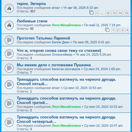
терпи, Эвтерпа
Последнее сообщение
игнат
«
Чт авг 06, 2026 8:10 am
Ответы:
357
1
12
13
14
15
…
Любимые стихи
Последнее сообщение
Леся Михайловна
«
Пн май 11, 2026 7:19 pm
Ответы:
92
1
2
3
4
Прототип Татьяны Лариной
Последнее сообщение
Билли Джин
«
Пн июн 09, 2025 9:41 am
Что ж, открою снова свою тему со стихами)
Последнее сообщение
Оппенгеймер
«
Чт апр 24, 2025 6:29 pm
Ответы:
3
Мы имеем дело с потомками Пушкина
Последнее сообщение
Капитан кентавров
«
Ср июл 24, 2024 1:09 pm
Ответы:
7
Тринадцать способов взглянуть на черного дрозда.
Способ пятый...
Последнее сообщение
игнат
«
Ср июл 10, 2024 10:53 am
Ответы:
1
Тринадцать способов взглянуть на черного дрозда.
Способ третий...
Последнее сообщение
Леся Михайловна
«
Ср июл 10, 2024 10:53 am
Ответы:
2
Тринадцать способов взглянуть на черного дрозда.
Способ четвертый...
Последнее сообщение
Леся Михайловна
«
Ср июл 10, 2024 10:47 am
Ответы:
3