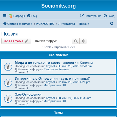
Socioniks.org
Награды
FAQ
Регистрация
Вход
П
Список форумов
ИСКУССТВО
Литература
Поэзия
о
Поэзия
и
Поиск
Расширенный пои
Новая тема
с
15 тем • Страница
1
из
1
к
Объявления
Мода и не только - в свете типологии Княжны
Последнее сообщение
Keynol
«
Пн июн 29, 2026 10:28 am
Добавлено в форуме
Типология Княжны
Ответы:
3
Интертипные Отношения - суть и причины?
Последнее сообщение
Keynol
«
Сб май 23, 2026 4:21 pm
Добавлено в форуме
Интертипные КЛ
Ответы:
2
Эхо-Отношения
Последнее сообщение
Keynol
«
Пт июн 19, 2026 11:36 am
Добавлено в форуме
Интертипные КЛ
Ответы:
6
Темы