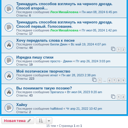
Тринадцать способов взглянуть на черного дрозда.
Способ второй...
Последнее сообщение
Леся Михайловна
«
Пн июл 08, 2024 6:45 pm
Ответы:
6
Тринадцать способов взглянуть на черного дрозда.
Способ первый. Голосование.
Последнее сообщение
Леся Михайловна
«
Пт июл 05, 2024 1:42 pm
Ответы:
17
Хочу переделать слова к песне
Последнее сообщение
Билли Джин
«
Вс май 19, 2024 4:07 pm
Ответы:
44
1
2
Изредка пишу стихи
Последнее сообщение
просто - Джинн
«
Пт апр 26, 2024 3:03 pm
Ответы:
19
Моё поэтическое творчество
Последнее сообщение
игнат
«
Пн авг 28, 2023 2:38 pm
Ответы:
223
1
6
7
8
9
…
Вы понимаете такую поэзию?
Последнее сообщение
Speranza
«
Вт июл 04, 2023 9:20 am
Ответы:
43
1
2
Хайку
Последнее сообщение
halfblood
«
Чт апр 21, 2022 10:42 pm
Ответы:
2
Новая тема
15 тем • Страница
1
из
1