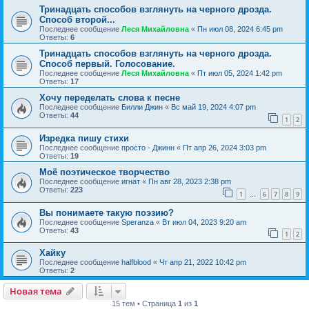
Тринадцать способов взглянуть на черного дрозда.
Способ второй...
Последнее сообщение
Леся Михайловна
«
Пн июл 08, 2024 6:45 pm
Ответы:
6
Тринадцать способов взглянуть на черного дрозда.
Способ первый. Голосование.
Последнее сообщение
Леся Михайловна
«
Пт июл 05, 2024 1:42 pm
Ответы:
17
Хочу переделать слова к песне
Последнее сообщение
Билли Джин
«
Вс май 19, 2024 4:07 pm
Ответы:
44
1
2
Изредка пишу стихи
Последнее сообщение
просто - Джинн
«
Пт апр 26, 2024 3:03 pm
Ответы:
19
Моё поэтическое творчество
Последнее сообщение
игнат
«
Пн авг 28, 2023 2:38 pm
Ответы:
223
1
6
7
8
9
…
Вы понимаете такую поэзию?
Последнее сообщение
Speranza
«
Вт июл 04, 2023 9:20 am
Ответы:
43
1
2
Хайку
Последнее сообщение
halfblood
«
Чт апр 21, 2022 10:42 pm
Ответы:
2
Новая тема
15 тем • Страница
1
из
1