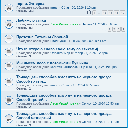
терпи, Эвтерпа
Последнее сообщение
игнат
«
Сб авг 08, 2026 1:16 pm
Ответы:
358
1
12
13
14
15
…
Любимые стихи
Последнее сообщение
Леся Михайловна
«
Пн май 11, 2026 7:19 pm
Ответы:
92
1
2
3
4
Прототип Татьяны Лариной
Последнее сообщение
Билли Джин
«
Пн июн 09, 2025 9:41 am
Что ж, открою снова свою тему со стихами)
Последнее сообщение
Оппенгеймер
«
Чт апр 24, 2025 6:29 pm
Ответы:
3
Мы имеем дело с потомками Пушкина
Последнее сообщение
Капитан кентавров
«
Ср июл 24, 2024 1:09 pm
Ответы:
7
Тринадцать способов взглянуть на черного дрозда.
Способ пятый...
Последнее сообщение
игнат
«
Ср июл 10, 2024 10:53 am
Ответы:
1
Тринадцать способов взглянуть на черного дрозда.
Способ третий...
Последнее сообщение
Леся Михайловна
«
Ср июл 10, 2024 10:53 am
Ответы:
2
Тринадцать способов взглянуть на черного дрозда.
Способ четвертый...
Последнее сообщение
Леся Михайловна
«
Ср июл 10, 2024 10:47 am
Ответы:
3