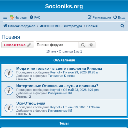
Socioniks.org
Награды
FAQ
Регистрация
Вход
П
Список форумов
ИСКУССТВО
Литература
Поэзия
о
Поэзия
и
Поиск
Расширенный пои
Новая тема
с
15 тем • Страница
1
из
1
к
Объявления
Мода и не только - в свете типологии Княжны
Последнее сообщение
Keynol
«
Пн июн 29, 2026 10:28 am
Добавлено в форуме
Типология Княжны
Ответы:
3
Интертипные Отношения - суть и причины?
Последнее сообщение
Keynol
«
Сб май 23, 2026 4:21 pm
Добавлено в форуме
Интертипные КЛ
Ответы:
2
Эхо-Отношения
Последнее сообщение
Keynol
«
Пт июн 19, 2026 11:36 am
Добавлено в форуме
Интертипные КЛ
Ответы:
6
Темы