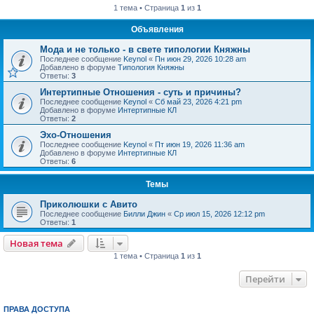
1 тема • Страница
1
из
1
Объявления
Мода и не только - в свете типологии Княжны
Последнее сообщение
Keynol
«
Пн июн 29, 2026 10:28 am
Добавлено в форуме
Типология Княжны
Ответы:
3
Интертипные Отношения - суть и причины?
Последнее сообщение
Keynol
«
Сб май 23, 2026 4:21 pm
Добавлено в форуме
Интертипные КЛ
Ответы:
2
Эхо-Отношения
Последнее сообщение
Keynol
«
Пт июн 19, 2026 11:36 am
Добавлено в форуме
Интертипные КЛ
Ответы:
6
Темы
Приколюшки с Авито
Последнее сообщение
Билли Джин
«
Ср июл 15, 2026 12:12 pm
Ответы:
1
Новая тема
1 тема • Страница
1
из
1
Перейти
ПРАВА ДОСТУПА