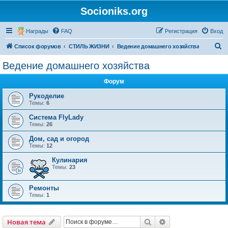
Socioniks.org
Награды
FAQ
Регистрация
Вход
П
Список форумов
СТИЛЬ ЖИЗНИ
Ведение домашнего хозяйства
о
Ведение домашнего хозяйства
и
Форум
с
к
Рукоделие
Темы:
6
Система FlyLady
Темы:
26
Дом, сад и огород
Темы:
12
Кулинария
Темы:
23
Ремонты
Темы:
1
Поиск
Расширенный пои
Новая тема