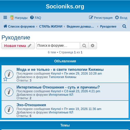
Socioniks.org
Награды
FAQ
Регистрация
Вход
П
Список форумов
СТИЛЬ ЖИЗНИ
Ведение домашнего хозяйства
Рукоделие
о
Рукоделие
и
Поиск
Расширенный пои
Новая тема
с
6 тем • Страница
1
из
1
к
Объявления
Мода и не только - в свете типологии Княжны
Последнее сообщение
Keynol
«
Пн июн 29, 2026 10:28 am
Добавлено в форуме
Типология Княжны
Ответы:
3
Интертипные Отношения - суть и причины?
Последнее сообщение
Keynol
«
Сб май 23, 2026 4:21 pm
Добавлено в форуме
Интертипные КЛ
Ответы:
2
Эхо-Отношения
Последнее сообщение
Keynol
«
Пт июн 19, 2026 11:36 am
Добавлено в форуме
Интертипные КЛ
Ответы:
6
Темы