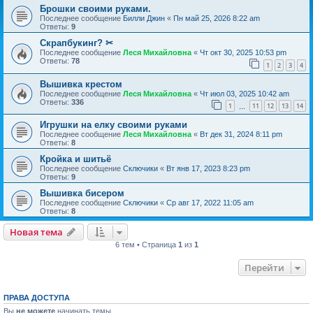
Брошки своими руками.
Последнее сообщение
Билли Джин
«
Пн май 25, 2026 8:22 am
Ответы:
9
Скрапбукинг? ✂
Последнее сообщение
Леся Михайловна
«
Чт окт 30, 2025 10:53 pm
Ответы:
78
1
2
3
4
Вышивка крестом
Последнее сообщение
Леся Михайловна
«
Чт июл 03, 2025 10:42 am
Ответы:
336
1
11
12
13
14
…
Игрушки на елку своими руками
Последнее сообщение
Леся Михайловна
«
Вт дек 31, 2024 8:11 pm
Ответы:
8
Кройка и шитьё
Последнее сообщение
Сключики
«
Вт янв 17, 2023 8:23 pm
Ответы:
9
Вышивка бисером
Последнее сообщение
Сключики
«
Ср авг 17, 2022 11:05 am
Ответы:
8
Новая тема
6 тем • Страница
1
из
1
Перейти
ПРАВА ДОСТУПА
Вы
не можете
начинать темы