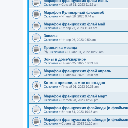
Марафон французских флай июнь
Сключики
»
Ср май 31, 2023 11:12 am
Марафон Кулинарный флэшмоб
Сключики
»
Чт май 18, 2023 9:44 am
Марафон французских флай май
Сключики
»
Чт апр 27, 2023 11:43 am
Запасы
Сключики
»
Чт апр 06, 2023 9:50 am
Привычка месяца
Сключики
»
Пн авг 01, 2022 10:53 am
Зоны в доме/квартире
Сключики
»
Пн апр 25, 2022 10:33 am
Марафон французских флай апрель
Сключики
»
Пн апр 03, 2023 10:08 am
Ко мне пришли, а мне не стыдно
Сключики
»
Пн май 01, 2023 10:36 am
Марафон французских флай март
Сключики
»
Вт фев 28, 2023 12:26 pm
Марафон французских флайледи (и флаймэн
Сключики
»
Вт янв 31, 2023 10:18 am
Марафон французских флайледи (и флаймэн
Сключики
»
Ср янв 11, 2023 11:10 am