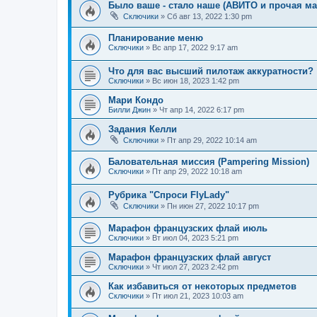
Было ваше - стало наше (АВИТО и прочая ма
Сключики
»
Сб авг 13, 2022 1:30 pm
Планирование меню
Сключики
»
Вс апр 17, 2022 9:17 am
Что для вас высший пилотаж аккуратности?
Сключики
»
Вс июн 18, 2023 1:42 pm
Мари Кондо
Билли Джин
»
Чт апр 14, 2022 6:17 pm
Задания Келли
Сключики
»
Пт апр 29, 2022 10:14 am
Баловательная миссия (Pampering Mission)
Сключики
»
Пт апр 29, 2022 10:18 am
Рубрика "Спроси FlyLady"
Сключики
»
Пн июн 27, 2022 10:17 pm
Марафон французских флай июль
Сключики
»
Вт июл 04, 2023 5:21 pm
Марафон французских флай август
Сключики
»
Чт июл 27, 2023 2:42 pm
Как избавиться от некоторых предметов
Сключики
»
Пт июл 21, 2023 10:03 am