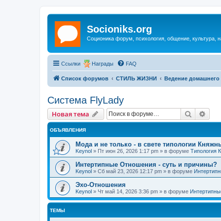
Socioniks.org
Соционика форум, психология, общение, культура, н
Ссылки
Награды
FAQ
Список форумов
СТИЛЬ ЖИЗНИ
Ведение домашнего 
Система FlyLady
Поиск
Рас
Новая тема
ОБЪЯВЛЕНИЯ
Мода и не только - в свете типологии Княжн
Keynol
»
Пт июн 26, 2026 1:17 pm
» в форуме
Типология 
Интертипные Отношения - суть и причины?
Keynol
»
Сб май 23, 2026 12:17 pm
» в форуме
Интертипн
Эхо-Отношения
Keynol
»
Чт май 14, 2026 3:36 pm
» в форуме
Интертипны
ТЕМЫ