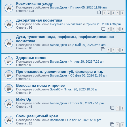
Косметика по уходу
Последнее сообщение
Билли Джин
«
Пт июн 05, 2026 11:09 am
Ответы:
108
1
2
3
4
5
Декоративная косметика
Последнее сообщение
Кисулька-Симпатяжка
«
Ср май 20, 2026 4:36 pm
Ответы:
99
1
2
3
4
Духи, туалетная вода, парфюмы, парфюмированная
косметика
Последнее сообщение
Билли Джин
«
Ср май 20, 2026 8:44 am
Ответы:
88
1
2
3
4
Здоровье волос
Последнее сообщение
Билли Джин
«
Чт янв 29, 2026 7:29 am
Ответы:
8
Про опасность увеличения губ, филлеры и т.д.
Последнее сообщение
Билли Джин
«
Сб фев 03, 2024 11:28 am
Ответы:
1
Волосы на ногах и прочее
Последнее сообщение
Sova66
«
Пт окт 20, 2023 10:08 am
Ответы:
9
Make Up
Последнее сообщение
Билли Джин
«
Вт окт 03, 2023 7:51 pm
Ответы:
46
1
2
Солнцезащитный крем
Последнее сообщение
Восвояси
«
Сб авг 12, 2023 5:00 pm
Ответы:
26
1
2