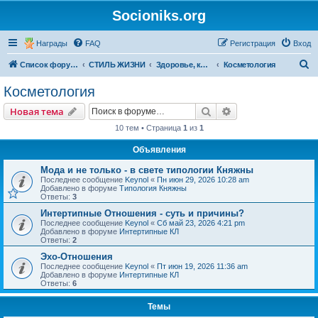
Socioniks.org
Награды
FAQ
Регистрация
Вход
П
Список форумов
СТИЛЬ ЖИЗНИ
Здоровье, красота, медицина
Косметология
о
Косметология
и
Поиск
Расширенный пои
Новая тема
с
10 тем • Страница
1
из
1
к
Объявления
Мода и не только - в свете типологии Княжны
Последнее сообщение
Keynol
«
Пн июн 29, 2026 10:28 am
Добавлено в форуме
Типология Княжны
Ответы:
3
Интертипные Отношения - суть и причины?
Последнее сообщение
Keynol
«
Сб май 23, 2026 4:21 pm
Добавлено в форуме
Интертипные КЛ
Ответы:
2
Эхо-Отношения
Последнее сообщение
Keynol
«
Пт июн 19, 2026 11:36 am
Добавлено в форуме
Интертипные КЛ
Ответы:
6
Темы