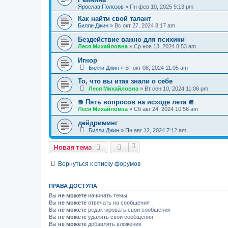
Ярослав Полозов
»
Пн фев 10, 2025 9:13 pm
Как найти свой талант
Билли Джин
»
Вс окт 27, 2024 8:17 am
Бездействие важно для психики
Леся Михайловна
»
Ср ноя 13, 2024 8:53 am
Игнор
Билли Джин
»
Вт окт 08, 2024 11:05 am
То, что вы итак знали о себе
Леся Михайловна
»
Вт сен 10, 2024 11:06 pm
⋑ Пять вопросов на исходе лета ⋐
Леся Михайловна
»
Сб авг 24, 2024 10:56 am
дейдриминг
Билли Джин
»
Пн авг 12, 2024 7:12 am
Новая тема
Вернуться к списку форумов
ПРАВА ДОСТУПА
Вы
не можете
начинать темы
Вы
не можете
отвечать на сообщения
Вы
не можете
редактировать свои сообщения
Вы
не можете
удалять свои сообщения
Вы
не можете
добавлять вложения