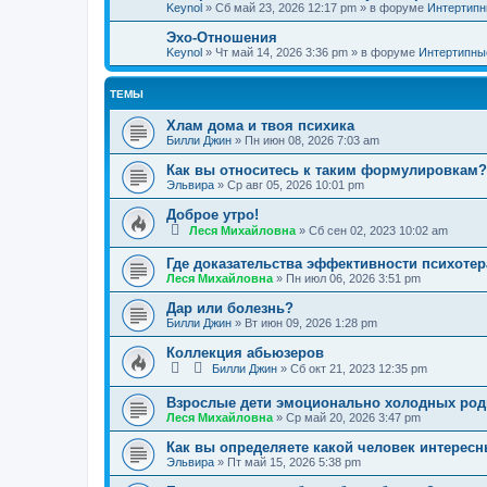
Keynol
»
Сб май 23, 2026 12:17 pm
» в форуме
Интертипн
Эхо-Отношения
Keynol
»
Чт май 14, 2026 3:36 pm
» в форуме
Интертипны
ТЕМЫ
Хлам дома и твоя психика
Билли Джин
»
Пн июн 08, 2026 7:03 am
Как вы относитесь к таким формулировкам?
Эльвира
»
Ср авг 05, 2026 10:01 pm
Доброе утро!
Леся Михайловна
»
Сб сен 02, 2023 10:02 am
Где доказательства эффективности психоте
Леся Михайловна
»
Пн июл 06, 2026 3:51 pm
Дар или болезнь?
Билли Джин
»
Вт июн 09, 2026 1:28 pm
Коллекция абьюзеров
Билли Джин
»
Сб окт 21, 2023 12:35 pm
Взрослые дети эмоционально холодных род
Леся Михайловна
»
Ср май 20, 2026 3:47 pm
Как вы определяете какой человек интерес
Эльвира
»
Пт май 15, 2026 5:38 pm