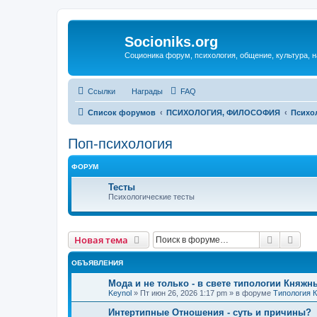
Socioniks.org
Соционика форум, психология, общение, культура, н
Ссылки
Награды
FAQ
Список форумов
ПСИХОЛОГИЯ, ФИЛОСОФИЯ
Психо
Поп-психология
ФОРУМ
Тесты
Психологические тесты
Поиск
Рас
Новая тема
ОБЪЯВЛЕНИЯ
Мода и не только - в свете типологии Княжн
Keynol
»
Пт июн 26, 2026 1:17 pm
» в форуме
Типология 
Интертипные Отношения - суть и причины?