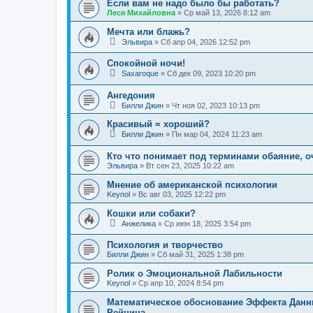
Если вам не надо было бы работать?
Леся Михайловна
»
Ср май 13, 2026 8:12 am
Мечта или блажь?
Эльвира
»
Сб апр 04, 2026 12:52 pm
Спокойной ночи!
Saxaroque
»
Сб дек 09, 2023 10:20 pm
Ангедония
Билли Джин
»
Чт ноя 02, 2023 10:13 pm
Красивый = хороший?
Билли Джин
»
Пн мар 04, 2024 11:23 am
Кто что понимает под терминами обаяние, о
Эльвира
»
Вт сен 23, 2025 10:22 am
Мнение об американской психологии
Keynol
»
Вс авг 03, 2025 12:22 pm
Кошки или собаки?
Анжелика
»
Ср июн 18, 2025 3:54 pm
Психология и творчество
Билли Джин
»
Сб май 31, 2025 1:38 pm
Ролик о Эмоциональной Лабильности
Keynol
»
Ср апр 10, 2024 8:54 pm
Математическое обоснование Эффекта Данн
Рейнина