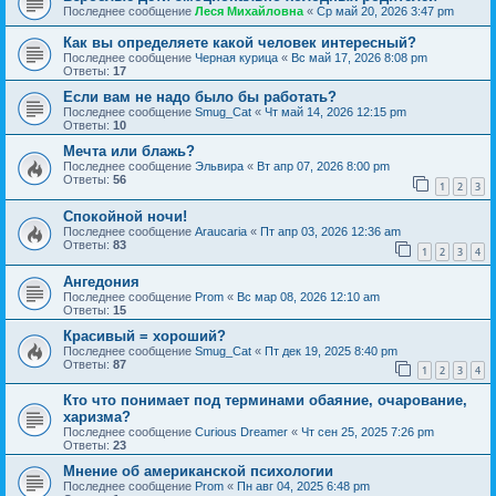
Последнее сообщение
Леся Михайловна
«
Ср май 20, 2026 3:47 pm
Как вы определяете какой человек интересный?
Последнее сообщение
Черная курица
«
Вс май 17, 2026 8:08 pm
Ответы:
17
Если вам не надо было бы работать?
Последнее сообщение
Smug_Cat
«
Чт май 14, 2026 12:15 pm
Ответы:
10
Мечта или блажь?
Последнее сообщение
Эльвира
«
Вт апр 07, 2026 8:00 pm
Ответы:
56
1
2
3
Спокойной ночи!
Последнее сообщение
Araucaria
«
Пт апр 03, 2026 12:36 am
Ответы:
83
1
2
3
4
Ангедония
Последнее сообщение
Prom
«
Вс мар 08, 2026 12:10 am
Ответы:
15
Красивый = хороший?
Последнее сообщение
Smug_Cat
«
Пт дек 19, 2025 8:40 pm
Ответы:
87
1
2
3
4
Кто что понимает под терминами обаяние, очарование,
харизма?
Последнее сообщение
Curious Dreamer
«
Чт сен 25, 2025 7:26 pm
Ответы:
23
Мнение об американской психологии
Последнее сообщение
Prom
«
Пн авг 04, 2025 6:48 pm