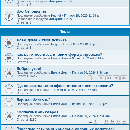
Добавлено в форуме
Интертипные КЛ
Ответы:
2
Эхо-Отношения
Последнее сообщение
Keynol
«
Пт июн 19, 2026 11:36 am
Добавлено в форуме
Интертипные КЛ
Ответы:
6
Темы
Хлам дома и твоя психика
Последнее сообщение
Ragr
«
Чт авг 06, 2026 10:03 pm
Ответы:
8
Как вы относитесь к таким формулировкам?
Последнее сообщение
Билли Джин
«
Чт авг 06, 2026 7:14 am
Ответы:
9
Доброе утро!
Последнее сообщение
Билли Джин
«
Пн июл 20, 2026 8:46 am
Ответы:
2626
1
103
104
105
106
…
Где доказательства эффективности психотерапии?
Последнее сообщение
Ted
«
Вт июл 07, 2026 11:48 pm
Ответы:
6
Дар или болезнь?
Последнее сообщение
Билли Джин
«
Вт июн 09, 2026 1:28 pm
Коллекция абьюзеров
Последнее сообщение
Билли Джин
«
Сб май 30, 2026 12:34 am
Ответы:
1130
1
43
44
45
46
…
Взрослые дети эмоционально холодных родителей