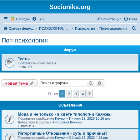
Socioniks.org
Награды
FAQ
Регистрация
Вход
П
Список форумов
ПСИХОЛОГИЯ, ФИЛОСОФИЯ
Психология
Поп-психология
о
Поп-психология
и
Форум
с
к
Тесты
Психологические тесты
Темы:
87
Поиск
Расширенный пои
Новая тема
1
2
3
4
След.
79 тем
Объявления
Мода и не только - в свете типологии Княжны
Последнее сообщение
Keynol
«
Пн июн 29, 2026 10:28 am
Добавлено в форуме
Типология Княжны
Ответы:
3
Интертипные Отношения - суть и причины?
Последнее сообщение
Keynol
«
Сб май 23, 2026 4:21 pm