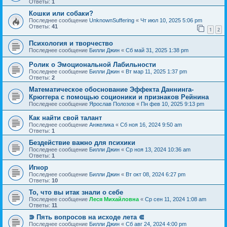
Ответы:
1
Кошки или собаки?
Последнее сообщение
UnknownSuffering
«
Чт июл 10, 2025 5:06 pm
Ответы:
41
1
2
Психология и творчество
Последнее сообщение
Билли Джин
«
Сб май 31, 2025 1:38 pm
Ролик о Эмоциональной Лабильности
Последнее сообщение
Билли Джин
«
Вт мар 11, 2025 1:37 pm
Ответы:
2
Математическое обоснование Эффекта Даннинга-
Крюггера с помощью соционики и признаков Рейнина
Последнее сообщение
Ярослав Полозов
«
Пн фев 10, 2025 9:13 pm
Как найти свой талант
Последнее сообщение
Анжелика
«
Сб ноя 16, 2024 9:50 am
Ответы:
1
Бездействие важно для психики
Последнее сообщение
Билли Джин
«
Ср ноя 13, 2024 10:36 am
Ответы:
1
Игнор
Последнее сообщение
Билли Джин
«
Вт окт 08, 2024 6:27 pm
Ответы:
10
То, что вы итак знали о себе
Последнее сообщение
Леся Михайловна
«
Ср сен 11, 2024 1:08 am
Ответы:
11
⋑ Пять вопросов на исходе лета ⋐
Последнее сообщение
Билли Джин
«
Сб авг 24, 2024 4:00 pm