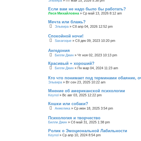
Эльвира
»
Пт май 15, 2026 5:38 pm
Если вам не надо было бы работать?
Леся Михайловна
»
Ср май 13, 2026 8:12 am
Мечта или блажь?
Эльвира
»
Сб апр 04, 2026 12:52 pm
Спокойной ночи!
Saxaroque
»
Сб дек 09, 2023 10:20 pm
Ангедония
Билли Джин
»
Чт ноя 02, 2023 10:13 pm
Красивый = хороший?
Билли Джин
»
Пн мар 04, 2024 11:23 am
Кто что понимает под терминами обаяние, о
Эльвира
»
Вт сен 23, 2025 10:22 am
Мнение об американской психологии
Keynol
»
Вс авг 03, 2025 12:22 pm
Кошки или собаки?
Анжелика
»
Ср июн 18, 2025 3:54 pm
Психология и творчество
Билли Джин
»
Сб май 31, 2025 1:38 pm
Ролик о Эмоциональной Лабильности
Keynol
»
Ср апр 10, 2024 8:54 pm