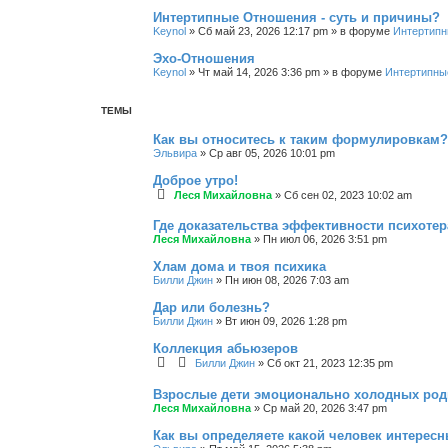
Интертипные Отношения - суть и причины?
Keynol
»
Сб май 23, 2026 12:17 pm
» в форуме
Интертипн
Эхо-Отношения
Keynol
»
Чт май 14, 2026 3:36 pm
» в форуме
Интертипны
ТЕМЫ
Как вы относитесь к таким формулировкам?
Эльвира
»
Ср авг 05, 2026 10:01 pm
Доброе утро!
Леся Михайловна
»
Сб сен 02, 2023 10:02 am
Где доказательства эффективности психоте
Леся Михайловна
»
Пн июл 06, 2026 3:51 pm
Хлам дома и твоя психика
Билли Джин
»
Пн июн 08, 2026 7:03 am
Дар или болезнь?
Билли Джин
»
Вт июн 09, 2026 1:28 pm
Коллекция абьюзеров
Билли Джин
»
Сб окт 21, 2023 12:35 pm
Взрослые дети эмоционально холодных род
Леся Михайловна
»
Ср май 20, 2026 3:47 pm
Как вы определяете какой человек интерес