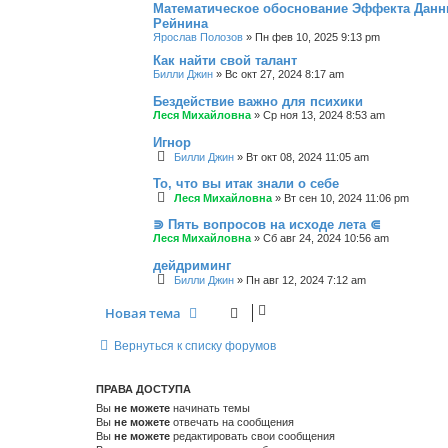
Математическое обоснование Эффекта Данн
Рейнина
Ярослав Полозов
»
Пн фев 10, 2025 9:13 pm
Как найти свой талант
Билли Джин
»
Вс окт 27, 2024 8:17 am
Бездействие важно для психики
Леся Михайловна
»
Ср ноя 13, 2024 8:53 am
Игнор
Билли Джин
»
Вт окт 08, 2024 11:05 am
То, что вы итак знали о себе
Леся Михайловна
»
Вт сен 10, 2024 11:06 pm
⋑ Пять вопросов на исходе лета ⋐
Леся Михайловна
»
Сб авг 24, 2024 10:56 am
дейдриминг
Билли Джин
»
Пн авг 12, 2024 7:12 am
Новая тема
Вернуться к списку форумов
ПРАВА ДОСТУПА
Вы
не можете
начинать темы
Вы
не можете
отвечать на сообщения
Вы
не можете
редактировать свои сообщения