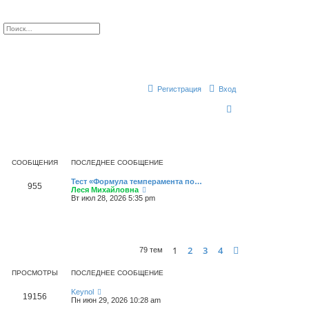
ск
Расширенный поиск
Регистрация
Вход
П
о
и
с
СООБЩЕНИЯ
ПОСЛЕДНЕЕ СООБЩЕНИЕ
к
П
Тест «Формула темперамента по…
С
955
о
П
Леся Михайловна
с
е
Вт июл 28, 2026 5:35 pm
о
л
р
е
е
о
д
й
н
т
б
е
и
е
к
1
2
3
4
След.
79 тем
с
п
щ
о
о
о
с
ПРОСМОТРЫ
ПОСЛЕДНЕЕ СООБЩЕНИЕ
е
б
л
щ
е
П
Keynol
н
П
19156
е
д
о
Пн июн 29, 2026 10:28 am
н
н
с