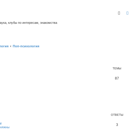
Пои
аука, клубы по интересам, знакомства
логия
Поп-психология
ТЕМЫ
Т
87
е
м
ы
ОТВЕТЫ
ы
О
3
Княжны