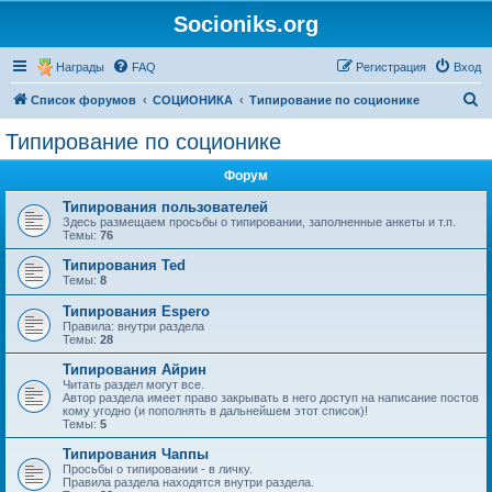
Socioniks.org
Награды
FAQ
Регистрация
Вход
П
Список форумов
СОЦИОНИКА
Типирование по соционике
о
Типирование по соционике
и
Форум
с
к
Типирования пользователей
Здесь размещаем просьбы о типировании, заполненные анкеты и т.п.
Темы:
76
Типирования Ted
Темы:
8
Типирования Espero
Правила: внутри раздела
Темы:
28
Типирования Айрин
Читать раздел могут все.
Автор раздела имеет право закрывать в него доступ на написание постов
кому угодно (и пополнять в дальнейшем этот список)!
Темы:
5
Типирования Чаппы
Просьбы о типировании - в личку.
Правила раздела находятся внутри раздела.