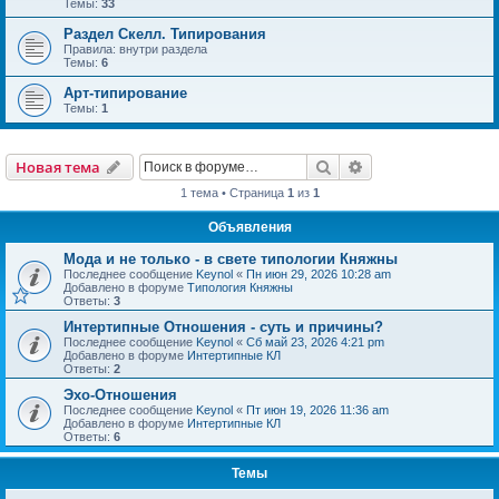
Темы:
33
Раздел Скелл. Типирования
Правила: внутри раздела
Темы:
6
Арт-типирование
Темы:
1
Поиск
Расширенный пои
Новая тема
1 тема • Страница
1
из
1
Объявления
Мода и не только - в свете типологии Княжны
Последнее сообщение
Keynol
«
Пн июн 29, 2026 10:28 am
Добавлено в форуме
Типология Княжны
Ответы:
3
Интертипные Отношения - суть и причины?
Последнее сообщение
Keynol
«
Сб май 23, 2026 4:21 pm
Добавлено в форуме
Интертипные КЛ
Ответы:
2
Эхо-Отношения
Последнее сообщение
Keynol
«
Пт июн 19, 2026 11:36 am
Добавлено в форуме
Интертипные КЛ
Ответы:
6
Темы