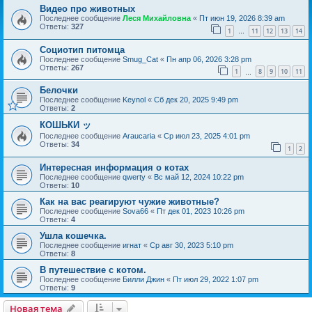
Видео про животных
Последнее сообщение
Леся Михайловна
«
Пт июн 19, 2026 8:39 am
Ответы:
327
1
11
12
13
14
…
Социотип питомца
Последнее сообщение
Smug_Cat
«
Пн апр 06, 2026 3:28 pm
Ответы:
267
1
8
9
10
11
…
Белочки
Последнее сообщение
Keynol
«
Сб дек 20, 2025 9:49 pm
Ответы:
2
КОШЬКИ ッ
Последнее сообщение
Araucaria
«
Ср июл 23, 2025 4:01 pm
Ответы:
34
1
2
Интересная информация о котах
Последнее сообщение
qwerty
«
Вс май 12, 2024 10:22 pm
Ответы:
10
Как на вас реагируют чужие животные?
Последнее сообщение
Sova66
«
Пт дек 01, 2023 10:26 pm
Ответы:
4
Ушла кошечка.
Последнее сообщение
игнат
«
Ср авг 30, 2023 5:10 pm
Ответы:
8
В путешествие с котом.
Последнее сообщение
Билли Джин
«
Пт июл 29, 2022 1:07 pm
Ответы:
9
Новая тема