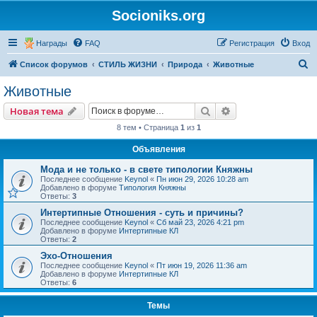
Socioniks.org
Награды
FAQ
Регистрация
Вход
П
Список форумов
СТИЛЬ ЖИЗНИ
Природа
Животные
о
Животные
и
Поиск
Расширенный пои
Новая тема
с
8 тем • Страница
1
из
1
к
Объявления
Мода и не только - в свете типологии Княжны
Последнее сообщение
Keynol
«
Пн июн 29, 2026 10:28 am
Добавлено в форуме
Типология Княжны
Ответы:
3
Интертипные Отношения - суть и причины?
Последнее сообщение
Keynol
«
Сб май 23, 2026 4:21 pm
Добавлено в форуме
Интертипные КЛ
Ответы:
2
Эхо-Отношения
Последнее сообщение
Keynol
«
Пт июн 19, 2026 11:36 am
Добавлено в форуме
Интертипные КЛ
Ответы:
6
Темы