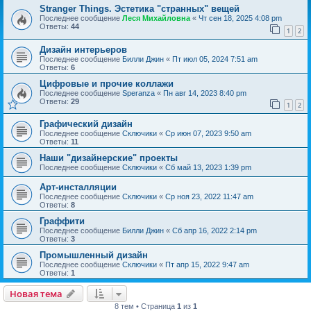
Stranger Things. Эстетика "странных" вещей
Последнее сообщение
Леся Михайловна
«
Чт сен 18, 2025 4:08 pm
Ответы:
44
1
2
Дизайн интерьеров
Последнее сообщение
Билли Джин
«
Пт июл 05, 2024 7:51 am
Ответы:
6
Цифровые и прочие коллажи
Последнее сообщение
Speranza
«
Пн авг 14, 2023 8:40 pm
Ответы:
29
1
2
Графический дизайн
Последнее сообщение
Сключики
«
Ср июн 07, 2023 9:50 am
Ответы:
11
Наши "дизайнерские" проекты
Последнее сообщение
Сключики
«
Сб май 13, 2023 1:39 pm
Арт-инсталляции
Последнее сообщение
Сключики
«
Ср ноя 23, 2022 11:47 am
Ответы:
8
Граффити
Последнее сообщение
Билли Джин
«
Сб апр 16, 2022 2:14 pm
Ответы:
3
Промышленный дизайн
Последнее сообщение
Сключики
«
Пт апр 15, 2022 9:47 am
Ответы:
1
Новая тема
8 тем • Страница
1
из
1