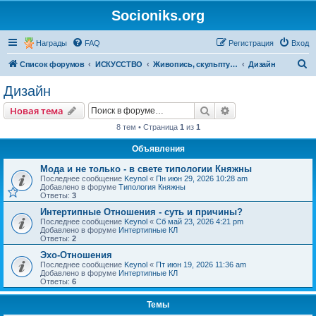
Socioniks.org
Награды
FAQ
Регистрация
Вход
П
Список форумов
ИСКУССТВО
Живопись, скульптура, графика
Дизайн
о
Дизайн
и
Поиск
Расширенный пои
Новая тема
с
8 тем • Страница
1
из
1
к
Объявления
Мода и не только - в свете типологии Княжны
Последнее сообщение
Keynol
«
Пн июн 29, 2026 10:28 am
Добавлено в форуме
Типология Княжны
Ответы:
3
Интертипные Отношения - суть и причины?
Последнее сообщение
Keynol
«
Сб май 23, 2026 4:21 pm
Добавлено в форуме
Интертипные КЛ
Ответы:
2
Эхо-Отношения
Последнее сообщение
Keynol
«
Пт июн 19, 2026 11:36 am
Добавлено в форуме
Интертипные КЛ
Ответы:
6
Темы