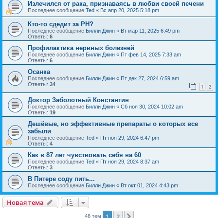
Излечился от рака, признаваясь в любви своей печени
Последнее сообщение
Ted
«
Вс апр 20, 2025 5:18 pm
Кто-то сдедит за РН?
Последнее сообщение
Билли Джин
«
Вт мар 11, 2025 6:49 pm
Ответы:
6
Профилактика нервных болезней
Последнее сообщение
Билли Джин
«
Пт фев 14, 2025 7:33 am
Ответы:
6
Осанка
Последнее сообщение
Билли Джин
«
Пт дек 27, 2024 6:59 am
Ответы:
34
1
2
Доктор Заболотный Константин
Последнее сообщение
Билли Джин
«
Сб ноя 30, 2024 10:02 am
Ответы:
19
Дешёвые, но эффективные препараты о которых все
забыли
Последнее сообщение
Ted
«
Пт ноя 29, 2024 6:47 pm
Ответы:
4
Как в 87 лет чувствовать себя на 60
Последнее сообщение
Ted
«
Пт ноя 29, 2024 8:37 am
Ответы:
3
В Питере соду пить...
Последнее сообщение
Билли Джин
«
Вт окт 01, 2024 4:43 pm
Новая тема
1
2
След.
48 тем