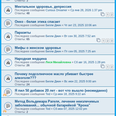
Ответы:
3
Ментальное здоровье, депрессия
Последнее сообщение
Curious Dreamer
«
Ср янв 28, 2026 1:37 pm
Ответы:
48
1
2
Онко - белая этика спасает
Последнее сообщение
Билли Джин
«
Чт окт 23, 2025 10:06 am
Паразиты
Последнее сообщение
Билли Джин
«
Вт сен 30, 2025 7:52 am
Ответы:
65
1
2
3
Мифы о женском здоровье
Последнее сообщение
Билли Джин
«
Пт сен 05, 2025 7:25 am
Народная медцина
Последнее сообщение
Леся Михайловна
«
Сб авг 16, 2025 1:28 pm
Ответы:
26
1
2
Почему подсолнечное масло убивает быстрее
алкоголя???
Последнее сообщение
Билли Джин
«
Вс июн 22, 2025 9:00 am
Ответы:
24
Я пил 50 добавок 20 лет - вот что вышло (неожиданно)
Последнее сообщение
Ted
«
Ср июн 18, 2025 9:22 am
Метод Вольдемара Рагеля, лечение неизлечимых
заболеваний... обычной батарейкой "Крона"
Последнее сообщение
Ted
«
Сб июн 07, 2025 12:02 pm
Ответы:
2