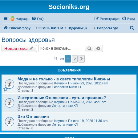
Socioniks.org
Награды
FAQ
Регистрация
Вход
П
Список форумов
СТИЛЬ ЖИЗНИ
Здоровье, красота, медицина
Вопросы здоровья
о
Вопросы здоровья
и
Поиск
Расширенный пои
Новая тема
с
к
1
2
След.
48 тем
Объявления
Мода и не только - в свете типологии Княжны
Последнее сообщение
Keynol
«
Пн июн 29, 2026 10:28 am
Добавлено в форуме
Типология Княжны
Ответы:
3
Интертипные Отношения - суть и причины?
Последнее сообщение
Keynol
«
Сб май 23, 2026 4:21 pm
Добавлено в форуме
Интертипные КЛ
Ответы:
2
Эхо-Отношения
Последнее сообщение
Keynol
«
Пт июн 19, 2026 11:36 am
Добавлено в форуме
Интертипные КЛ
Ответы:
6