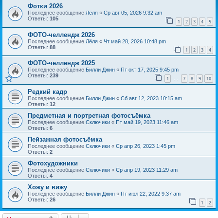
Фотки 2026
Последнее сообщение
Лёля
«
Ср авг 05, 2026 9:32 am
Ответы:
105
1
2
3
4
5
ФОТО-челлендж 2026
Последнее сообщение
Лёля
«
Чт май 28, 2026 10:48 pm
Ответы:
88
1
2
3
4
ФОТО-челлендж 2025
Последнее сообщение
Билли Джин
«
Пт окт 17, 2025 9:45 pm
Ответы:
239
1
7
8
9
10
…
Редкий кадр
Последнее сообщение
Билли Джин
«
Сб авг 12, 2023 10:15 am
Ответы:
12
Предметная и портретная фотосъёмка
Последнее сообщение
Сключики
«
Пт май 19, 2023 11:46 am
Ответы:
6
Пейзажная фотосъёмка
Последнее сообщение
Сключики
«
Ср апр 26, 2023 1:45 pm
Ответы:
2
Фотохудожники
Последнее сообщение
Сключики
«
Ср апр 19, 2023 11:29 am
Ответы:
4
Хожу и вижу
Последнее сообщение
Билли Джин
«
Пт июл 22, 2022 9:37 am
Ответы:
26
1
2