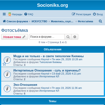
Socioniks.org
Награды
FAQ
Регистрация
Вход
П
Список форумов
ИСКУССТВО
Живопись, скульптура, графика
Фотосъёмка
о
Фотосъёмка
и
Поиск
Расширенный пои
Новая тема
с
8 тем • Страница
1
из
1
к
Объявления
Мода и не только - в свете типологии Княжны
Последнее сообщение
Keynol
«
Пн июн 29, 2026 10:28 am
Добавлено в форуме
Типология Княжны
Ответы:
3
Интертипные Отношения - суть и причины?
Последнее сообщение
Keynol
«
Сб май 23, 2026 4:21 pm
Добавлено в форуме
Интертипные КЛ
Ответы:
2
Эхо-Отношения
Последнее сообщение
Keynol
«
Пт июн 19, 2026 11:36 am
Добавлено в форуме
Интертипные КЛ
Ответы:
6
Темы