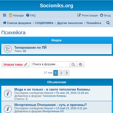
Socioniks.org
Награды
FAQ
Регистрация
Вход
П
Список форумов
СОЦИОНИКА
Другие типологии
Психейога
о
Психейога
и
Форум
с
к
Типирование по ПЙ
Темы:
22
Поиск
Расширенный пои
Новая тема
1
2
След.
27 тем
Объявления
Мода и не только - в свете типологии Княжны
Последнее сообщение
Keynol
«
Пн июн 29, 2026 10:28 am
Добавлено в форуме
Типология Княжны
Ответы:
3
Интертипные Отношения - суть и причины?
Последнее сообщение
Keynol
«
Сб май 23, 2026 4:21 pm
Добавлено в форуме
Интертипные КЛ