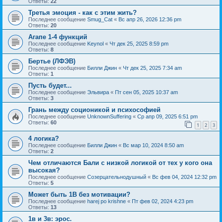
Ответы:
22
Третья эмоция - как с этим жить?
Последнее сообщение
Smug_Cat
«
Вс апр 26, 2026 12:36 pm
Ответы:
20
Агапе 1-4 функций
Последнее сообщение
Keynol
«
Чт дек 25, 2025 8:59 pm
Ответы:
8
Бертье (ЛФЭВ)
Последнее сообщение
Билли Джин
«
Чт дек 25, 2025 7:34 am
Ответы:
1
Пусть будет...
Последнее сообщение
Эльвира
«
Пт сен 05, 2025 10:37 am
Ответы:
3
Грань между соционикой и психософией
Последнее сообщение
UnknownSuffering
«
Ср апр 09, 2025 6:51 pm
Ответы:
60
1
2
3
4 логика?
Последнее сообщение
Билли Джин
«
Вс мар 10, 2024 8:50 am
Ответы:
2
Чем отличаются Бали с низкой логикой от тех у кого она
высокая?
Последнее сообщение
Созерцательнодушный
«
Вс фев 04, 2024 12:32 pm
Ответы:
5
Может быть 1В без мотивации?
Последнее сообщение
harej po krishne
«
Пт фев 02, 2024 4:23 pm
Ответы:
13
1в и 3в: эрос.