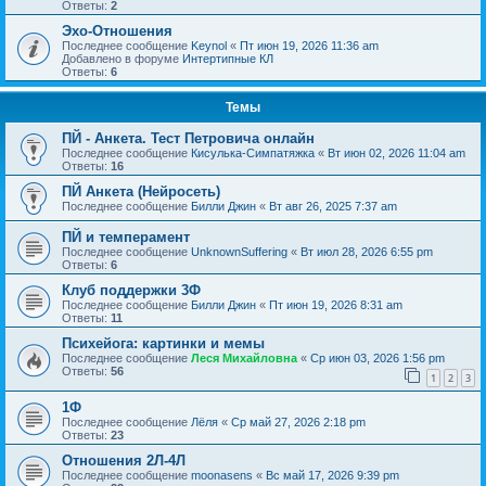
Ответы:
2
Эхо-Отношения
Последнее сообщение
Keynol
«
Пт июн 19, 2026 11:36 am
Добавлено в форуме
Интертипные КЛ
Ответы:
6
Темы
ПЙ - Анкета. Тест Петровича онлайн
Последнее сообщение
Кисулька-Симпатяжка
«
Вт июн 02, 2026 11:04 am
Ответы:
16
ПЙ Анкета (Нейросеть)
Последнее сообщение
Билли Джин
«
Вт авг 26, 2025 7:37 am
ПЙ и темперамент
Последнее сообщение
UnknownSuffering
«
Вт июл 28, 2026 6:55 pm
Ответы:
6
Клуб поддержки 3Ф
Последнее сообщение
Билли Джин
«
Пт июн 19, 2026 8:31 am
Ответы:
11
Психейога: картинки и мемы
Последнее сообщение
Леся Михайловна
«
Ср июн 03, 2026 1:56 pm
Ответы:
56
1
2
3
1Ф
Последнее сообщение
Лёля
«
Ср май 27, 2026 2:18 pm
Ответы:
23
Отношения 2Л-4Л
Последнее сообщение
moonasens
«
Вс май 17, 2026 9:39 pm