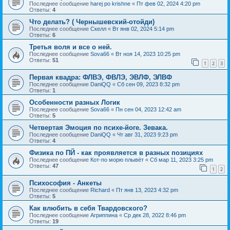
Последнее сообщение
harej po krishne
«
Пт фев 02, 2024 4:20 pm
Ответы:
4
Что делать? ( Чернышевский-отойди)
Последнее сообщение
Скелл
«
Вт янв 02, 2024 5:14 pm
Ответы:
6
Третья воля и все о ней.
Последнее сообщение
Sova66
«
Вт ноя 14, 2023 10:25 pm
Ответы:
51
1
2
3
Первая квадра: ФЛВЭ, ФВЛЭ, ЭВЛФ, ЭЛВФ
Последнее сообщение
DaniQQ
«
Сб сен 09, 2023 8:32 pm
Ответы:
1
Особенности разных Логик
Последнее сообщение
Sova66
«
Пн сен 04, 2023 12:42 am
Ответы:
5
Четвертая Эмоция по психе-йоге. Зевака.
Последнее сообщение
DaniQQ
«
Чт авг 31, 2023 9:23 pm
Ответы:
4
Физика по ПЙ - как проявляется в разных позициях
Последнее сообщение
Кот-по морю плывёт
«
Сб мар 11, 2023 3:25 pm
Ответы:
47
1
2
Психософия - Анкеты
Последнее сообщение
Richard
«
Пт янв 13, 2023 4:32 pm
Ответы:
5
Как влюбить в себя Твардовского?
Последнее сообщение
Агриппина
«
Ср дек 28, 2022 8:46 pm
Ответы:
19