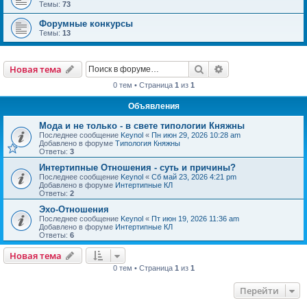
Темы:
73
Форумные конкурсы
Темы:
13
Поиск
Расширенный пои
Новая тема
0 тем • Страница
1
из
1
Объявления
Мода и не только - в свете типологии Княжны
Последнее сообщение
Keynol
«
Пн июн 29, 2026 10:28 am
Добавлено в форуме
Типология Княжны
Ответы:
3
Интертипные Отношения - суть и причины?
Последнее сообщение
Keynol
«
Сб май 23, 2026 4:21 pm
Добавлено в форуме
Интертипные КЛ
Ответы:
2
Эхо-Отношения
Последнее сообщение
Keynol
«
Пт июн 19, 2026 11:36 am
Добавлено в форуме
Интертипные КЛ
Ответы:
6
Новая тема
0 тем • Страница
1
из
1
Перейти