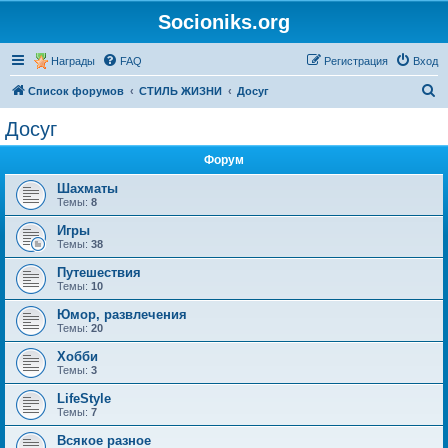
Socioniks.org
Награды
FAQ
Регистрация
Вход
П
Список форумов
СТИЛЬ ЖИЗНИ
Досуг
о
Досуг
и
Форум
с
к
Шахматы
Темы:
8
Игры
Темы:
38
Путешествия
Темы:
10
Юмор, развлечения
Темы:
20
Хобби
Темы:
3
LifeStyle
Темы:
7
Всякое разное