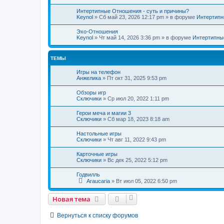
Интертипные Отношения - суть и причины?
Keynol
»
Сб май 23, 2026 12:17 pm
» в форуме
Интертипн
Эхо-Отношения
Keynol
»
Чт май 14, 2026 3:36 pm
» в форуме
Интертипны
ТЕМЫ
Игры на телефон
Анжелика
»
Пт окт 31, 2025 9:53 pm
Обзоры игр
Сключики
»
Ср июл 20, 2022 1:11 pm
Герои меча и магии 3
Сключики
»
Сб мар 18, 2023 8:18 am
Настольные игры
Сключики
»
Чт авг 11, 2022 9:43 pm
Карточные игры
Сключики
»
Вс дек 25, 2022 5:12 pm
Годвилль
Araucaria
»
Вт июл 05, 2022 6:50 pm
Новая тема
Вернуться к списку форумов