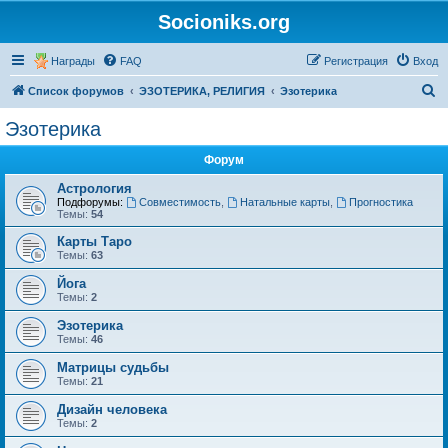
Socioniks.org
Награды
FAQ
Регистрация
Вход
П
Список форумов
ЭЗОТЕРИКА, РЕЛИГИЯ
Эзотерика
о
Эзотерика
и
Форум
с
к
Астрология
Подфорумы:
Совместимость
,
Натальные карты
,
Прогностика
Темы:
54
Карты Таро
Темы:
63
Йога
Темы:
2
Эзотерика
Темы:
46
Матрицы судьбы
Темы:
21
Дизайн человека
Темы:
2