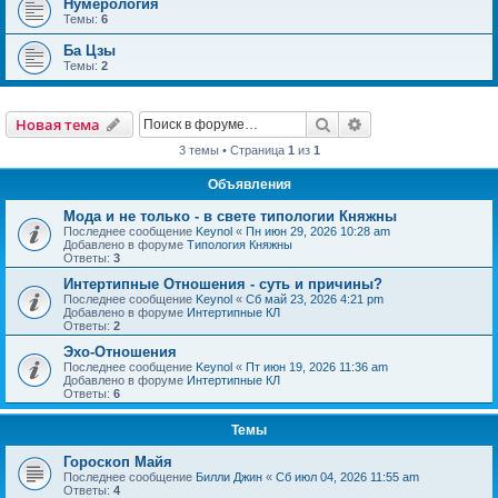
Нумерология
Темы:
6
Ба Цзы
Темы:
2
Поиск
Расширенный пои
Новая тема
3 темы • Страница
1
из
1
Объявления
Мода и не только - в свете типологии Княжны
Последнее сообщение
Keynol
«
Пн июн 29, 2026 10:28 am
Добавлено в форуме
Типология Княжны
Ответы:
3
Интертипные Отношения - суть и причины?
Последнее сообщение
Keynol
«
Сб май 23, 2026 4:21 pm
Добавлено в форуме
Интертипные КЛ
Ответы:
2
Эхо-Отношения
Последнее сообщение
Keynol
«
Пт июн 19, 2026 11:36 am
Добавлено в форуме
Интертипные КЛ
Ответы:
6
Темы
Гороскоп Майя
Последнее сообщение
Билли Джин
«
Сб июл 04, 2026 11:55 am
Ответы:
4