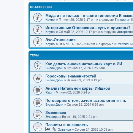
ОБЪЯВЛЕНИЯ
Мода и не только - в свете типологии Княжн
Keynol
»
Пт июн 26, 2026 1:17 pm
» в форуме
Типология 
Интертипные Отношения - суть и причины?
Keynol
»
Сб май 23, 2026 12:17 pm
» в форуме
Интертипн
Эхо-Отношения
Keynol
»
Чт май 14, 2026 3:36 pm
» в форуме
Интертипны
ТЕМЫ
Как делать анализ натальных карт в ИИ
Билли Джин
»
Пт июл 17, 2026 11:50 am
Гороскопы знаменитостей
Билли Джин
»
Чт ноя 09, 2023 8:19 pm
Анализ Натальной карты ИИшкой
Ragr
»
Чт июл 02, 2026 6:24 pm
Поговорим о том, зачем астрология и т.п.
Билли Джин
»
Ср июн 19, 2024 6:56 am
Змееносец
Эльвира
»
Вс окт 19, 2025 2:21 pm
Планеты и внешность
Эльвира
»
Ср сен 24, 2025 10:09 am