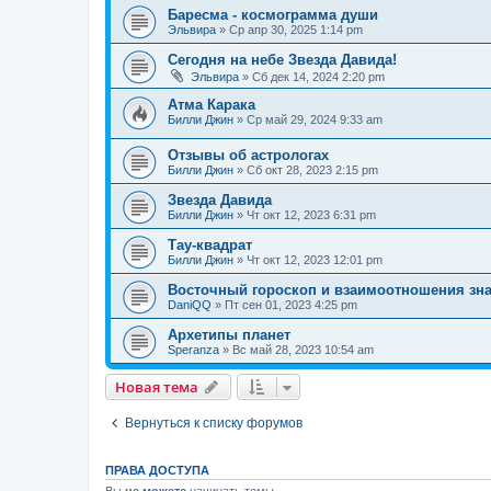
Баресма - космограмма души
Эльвира
»
Ср апр 30, 2025 1:14 pm
Сегодня на небе Звезда Давида!
Эльвира
»
Сб дек 14, 2024 2:20 pm
Атма Карака
Билли Джин
»
Ср май 29, 2024 9:33 am
Отзывы об астрологах
Билли Джин
»
Сб окт 28, 2023 2:15 pm
Звезда Давида
Билли Джин
»
Чт окт 12, 2023 6:31 pm
Тау-квадрат
Билли Джин
»
Чт окт 12, 2023 12:01 pm
Восточный гороскоп и взаимоотношения зна
DaniQQ
»
Пт сен 01, 2023 4:25 pm
Архетипы планет
Speranza
»
Вс май 28, 2023 10:54 am
Новая тема
Вернуться к списку форумов
ПРАВА ДОСТУПА