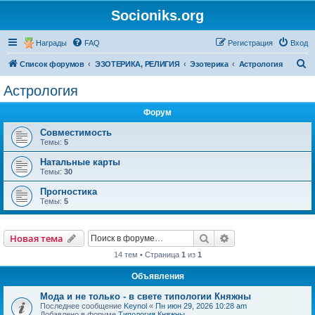
Socioniks.org
Награды
FAQ
Регистрация
Вход
П
Список форумов
ЭЗОТЕРИКА, РЕЛИГИЯ
Эзотерика
Астрология
о
Астрология
и
Форум
с
к
Совместимость
Темы:
5
Натальные карты
Темы:
30
Прогностика
Темы:
5
Поиск
Расширенный пои
Новая тема
14 тем • Страница
1
из
1
Объявления
Мода и не только - в свете типологии Княжны
Последнее сообщение
Keynol
«
Пн июн 29, 2026 10:28 am
Добавлено в форуме
Типология Княжны