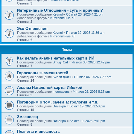
Ответы:
3
Интертипные Отношения - суть и причины?
Последнее сообщение
Keynol
«
Сб май 23, 2026 4:21 pm
Добавлено в форуме
Интертипные КЛ
Ответы:
2
Эхо-Отношения
Последнее сообщение
Keynol
«
Пт июн 19, 2026 11:36 am
Добавлено в форуме
Интертипные КЛ
Ответы:
6
Темы
Как делать анализ натальных карт в ИИ
Последнее сообщение
Smug_Cat
«
Чт июл 30, 2026 12:42 pm
Ответы:
7
Гороскопы знаменитостей
Последнее сообщение
Билли Джин
«
Пн июл 06, 2026 7:27 am
Ответы:
24
Анализ Натальной карты ИИшкой
Последнее сообщение
moonasens
«
Чт июл 02, 2026 8:17 pm
Ответы:
9
Поговорим о том, зачем астрология и т.п.
Последнее сообщение
Эльвира
«
Вс окт 19, 2025 2:58 pm
Ответы:
15
Змееносец
Последнее сообщение
Эльвира
«
Вс окт 19, 2025 2:41 pm
Ответы:
5
Планеты и внешность