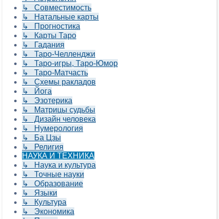
↳ Совместимость
↳ Натальные карты
↳ Прогностика
↳ Карты Таро
↳ Гадания
↳ Таро-Челленджи
↳ Таро-игры, Таро-Юмор
↳ Таро-Матчасть
↳ Схемы ракладов
↳ Йога
↳ Эзотерика
↳ Матрицы судьбы
↳ Дизайн человека
↳ Нумерология
↳ Ба Цзы
↳ Религия
НАУКА И ТЕХНИКА
↳ Наука и культура
↳ Точные науки
↳ Образование
↳ Языки
↳ Культура
↳ Экономика