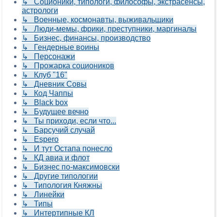
↳ Соционики, типологи, философы, экстрасенсы,
астрологи
↳ Военные, космонавты, выживальщики
↳ Люди-мемы, фрики, преступники, маргиналы
↳ Бизнес, финансы, производство
↳ Гендерные воины
↳ Персонажи
↳ Прожарка социоников
↳ Клуб "16"
↳ Дневник Совы
↳ Код Чаппы
↳ Black box
↳ Будущее вечно
↳ Ты приходи, если что...
↳ Барсучий случай
↳ Espero
↳ И тут Остапа понесло
↳ КД авиа и флот
↳ Бизнес по-максимовски
↳ Другие типологии
↳ Типология Княжны
↳ Линейки
↳ Типы
↳ Интертипные КЛ