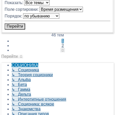
Показать:
Поле сортировки:
Порядок:
46 тем
1
2
След.
Перейти
СОЦИОНИКА
↳ Соционика
↳ Теория соционики
↳ Альфа
↳ Бета
↳ Гамма
↳ Дельта
↳ Интертипные отношения
↳ Соционика: всякое
↳ Знакомства
↳ Описания типов