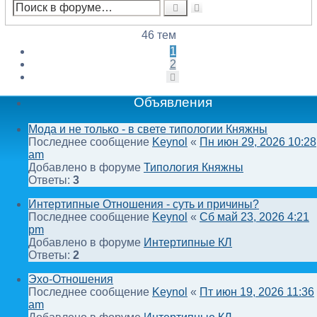
Расширенный
Поиск
поиск
46 тем
1
2
След.
Объявления
Мода и не только - в свете типологии Княжны
Последнее сообщение
Keynol
«
Пн июн 29, 2026 10:28
am
Добавлено в форуме
Типология Княжны
Ответы:
3
Интертипные Отношения - суть и причины?
Последнее сообщение
Keynol
«
Сб май 23, 2026 4:21
pm
Добавлено в форуме
Интертипные КЛ
Ответы:
2
Эхо-Отношения
Последнее сообщение
Keynol
«
Пт июн 19, 2026 11:36
am