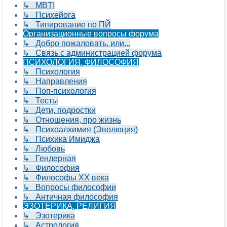
↳ MBTI
↳ Психейога
↳ Типирование по ПЙ
Организационные вопросы форума
↳ Добро пожаловать, или...
↳ Связь с администрацией форума
ПСИХОЛОГИЯ, ФИЛОСОФИЯ
↳ Психология
↳ Направления
↳ Поп-психология
↳ Тесты
↳ Дети, подростки
↳ Отношения, про жизнь
↳ Психоалхимия (Эволюция)
↳ Психика Имиджа
↳ Любовь
↳ Гендерная
↳ Философия
↳ Философы XX века
↳ Вопросы философии
↳ Античная философия
ЭЗОТЕРИКА, РЕЛИГИЯ
↳ Эзотерика
↳ Астрология