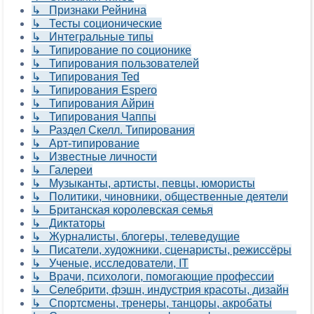
↳ Признаки Рейнина
↳ Тесты соционические
↳ Интегральные типы
↳ Типирование по соционике
↳ Типирования пользователей
↳ Типирования Ted
↳ Типирования Espero
↳ Типирования Айрин
↳ Типирования Чаппы
↳ Раздел Скелл. Типирования
↳ Арт-типирование
↳ Известные личности
↳ Галереи
↳ Музыканты, артисты, певцы, юмористы
↳ Политики, чиновники, общественные деятели
↳ Британская королевская семья
↳ Диктаторы
↳ Журналисты, блогеры, телеведущие
↳ Писатели, художники, сценаристы, режиссёры
↳ Ученые, исследователи, IT
↳ Врачи, психологи, помогающие профессии
↳ Селебрити, фэшн, индустрия красоты, дизайн
↳ Спортсмены, тренеры, танцоры, акробаты