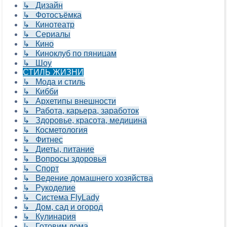
↳ Дизайн
↳ Фотосъёмка
↳ Кинотеатр
↳ Сериалы
↳ Кино
↳ Киноклуб по пяницам
↳ Шоу
СТИЛЬ ЖИЗНИ
↳ Мода и стиль
↳ Кибби
↳ Архетипы внешности
↳ Работа, карьера, заработок
↳ Здоровье, красота, медицина
↳ Косметология
↳ Фитнес
↳ Диеты, питание
↳ Вопросы здоровья
↳ Спорт
↳ Ведение домашнего хозяйства
↳ Рукоделие
↳ Система FlyLady
↳ Дом, сад и огород
↳ Кулинария
↳ Готовим дома