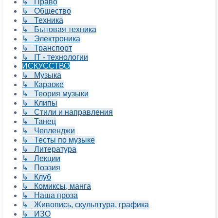
↳ Право
↳ Общество
↳ Техника
↳ Бытовая техника
↳ Электроника
↳ Транспорт
↳ IT - технологии
ИСКУССТВО
↳ Музыка
↳ Караоке
↳ Теория музыки
↳ Клипы
↳ Стили и направления
↳ Танец
↳ Челленджи
↳ Тесты по музыке
↳ Литература
↳ Лекции
↳ Поэзия
↳ Клуб
↳ Комиксы, манга
↳ Наша проза
↳ Живопись, скульптура, графика
↳ ИЗО