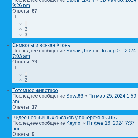
9:26 pm
Ответы:
67
1
2
3
Символы и всякая Хтонь
Последнее сообщение
Билли Джин
«
Пн апр 01, 2024
7:03 am
Ответы:
33
1
2
Тотемное животное
Последнее сообщение
Sova66
«
Пн мар 25, 2024 1:59
am
Ответы:
17
Видео необычных облаков у побережья США
Последнее сообщение
Keynol
«
Пт фев 16, 2024 7:37
pm
Ответы:
9