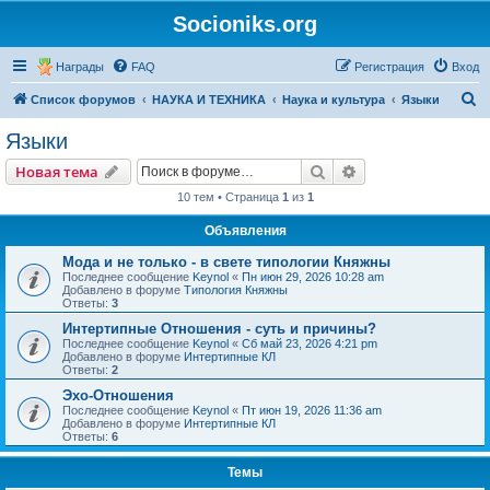
Socioniks.org
Награды
FAQ
Регистрация
Вход
П
Список форумов
НАУКА И ТЕХНИКА
Наука и культура
Языки
о
Языки
и
Поиск
Расширенный пои
Новая тема
с
10 тем • Страница
1
из
1
к
Объявления
Мода и не только - в свете типологии Княжны
Последнее сообщение
Keynol
«
Пн июн 29, 2026 10:28 am
Добавлено в форуме
Типология Княжны
Ответы:
3
Интертипные Отношения - суть и причины?
Последнее сообщение
Keynol
«
Сб май 23, 2026 4:21 pm
Добавлено в форуме
Интертипные КЛ
Ответы:
2
Эхо-Отношения
Последнее сообщение
Keynol
«
Пт июн 19, 2026 11:36 am
Добавлено в форуме
Интертипные КЛ
Ответы:
6
Темы