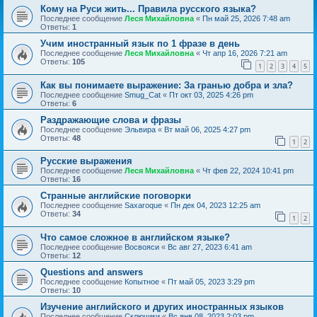
Кому на Руси жить... Правила русского языка?
Последнее сообщение
Леся Михайловна
«
Пн май 25, 2026 7:48 am
Ответы:
1
Учим иностранный язык по 1 фразе в день
Последнее сообщение
Леся Михайловна
«
Чт апр 16, 2026 7:21 am
Ответы:
105
1
2
3
4
5
Как вы понимаете выражение: За гранью добра и зла?
Последнее сообщение
Smug_Cat
«
Пт окт 03, 2025 4:26 pm
Ответы:
6
Раздражающие слова и фразы
Последнее сообщение
Эльвира
«
Вт май 06, 2025 4:27 pm
Ответы:
48
1
2
Русские выражения
Последнее сообщение
Леся Михайловна
«
Чт фев 22, 2024 10:41 pm
Ответы:
16
Странные английские поговорки
Последнее сообщение
Saxaroque
«
Пн дек 04, 2023 12:25 am
Ответы:
34
1
2
Что самое сложное в английском языке?
Последнее сообщение
Восвояси
«
Вс авг 27, 2023 6:41 am
Ответы:
12
Questions and answers
Последнее сообщение
Копытное
«
Пт май 05, 2023 3:29 pm
Ответы:
10
Изучение английского и других иностранных языков
Последнее сообщение
Сключики
«
Вс янв 08, 2023 2:03 pm