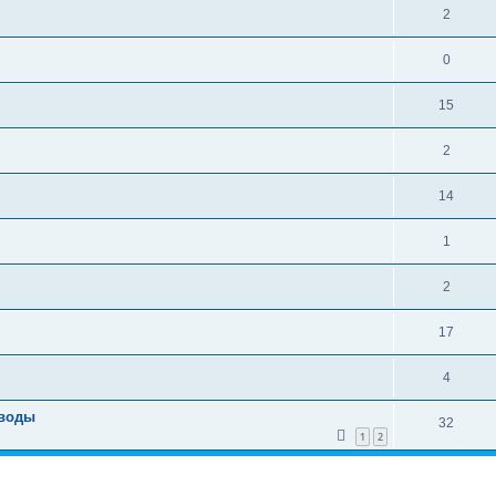
е
О
2
ы
т
т
О
0
ы
в
т
е
О
15
в
т
т
е
О
2
ы
в
т
т
е
О
14
ы
в
т
т
е
О
1
ы
в
т
т
е
О
2
ы
в
т
т
е
О
17
ы
в
т
т
е
О
4
ы
в
т
т
 воды
е
О
32
ы
в
1
2
т
т
е
ы
в
т