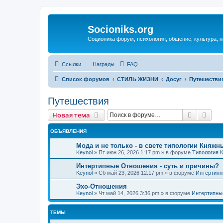
Socioniks.org
Соционика форум, психология, общение, культура, н
Ссылки
Награды
FAQ
Список форумов
СТИЛЬ ЖИЗНИ
Досуг
Путешестви
Путешествия
Поиск
Рас
Новая тема
ОБЪЯВЛЕНИЯ
Мода и не только - в свете типологии Княжн
Keynol
»
Пт июн 26, 2026 1:17 pm
» в форуме
Типология 
Интертипные Отношения - суть и причины?
Keynol
»
Сб май 23, 2026 12:17 pm
» в форуме
Интертипн
Эхо-Отношения
Keynol
»
Чт май 14, 2026 3:36 pm
» в форуме
Интертипны
ТЕМЫ