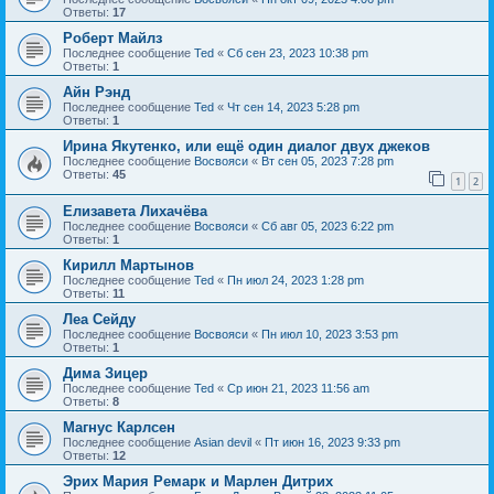
Ответы:
17
Роберт Майлз
Последнее сообщение
Ted
«
Сб сен 23, 2023 10:38 pm
Ответы:
1
Айн Рэнд
Последнее сообщение
Ted
«
Чт сен 14, 2023 5:28 pm
Ответы:
1
Ирина Якутенко, или ещё один диалог двух джеков
Последнее сообщение
Восвояси
«
Вт сен 05, 2023 7:28 pm
Ответы:
45
1
2
Елизавета Лихачёва
Последнее сообщение
Восвояси
«
Сб авг 05, 2023 6:22 pm
Ответы:
1
Кирилл Мартынов
Последнее сообщение
Ted
«
Пн июл 24, 2023 1:28 pm
Ответы:
11
Леа Сейду
Последнее сообщение
Восвояси
«
Пн июл 10, 2023 3:53 pm
Ответы:
1
Дима Зицер
Последнее сообщение
Ted
«
Ср июн 21, 2023 11:56 am
Ответы:
8
Магнус Карлсен
Последнее сообщение
Asian devil
«
Пт июн 16, 2023 9:33 pm
Ответы:
12
Эрих Мария Ремарк и Марлен Дитрих