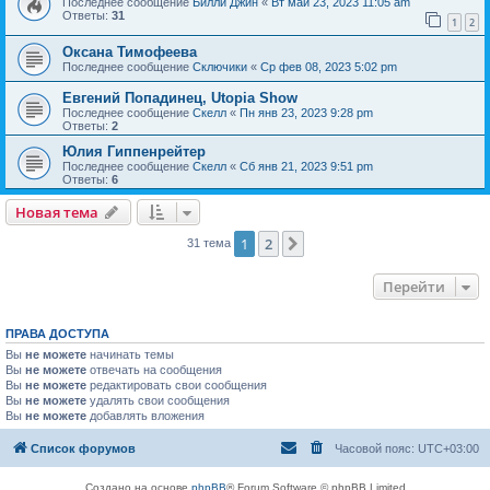
Последнее сообщение
Билли Джин
«
Вт май 23, 2023 11:05 am
Ответы:
31
1
2
Оксана Тимофеева
Последнее сообщение
Сключики
«
Ср фев 08, 2023 5:02 pm
Евгений Попадинец, Utopia Show
Последнее сообщение
Скелл
«
Пн янв 23, 2023 9:28 pm
Ответы:
2
Юлия Гиппенрейтер
Последнее сообщение
Скелл
«
Сб янв 21, 2023 9:51 pm
Ответы:
6
Новая тема
1
2
След.
31 тема
Перейти
ПРАВА ДОСТУПА
Вы
не можете
начинать темы
Вы
не можете
отвечать на сообщения
Вы
не можете
редактировать свои сообщения
Вы
не можете
удалять свои сообщения
Вы
не можете
добавлять вложения
Список форумов
Часовой пояс:
UTC+03:00
Создано на основе
phpBB
® Forum Software © phpBB Limited