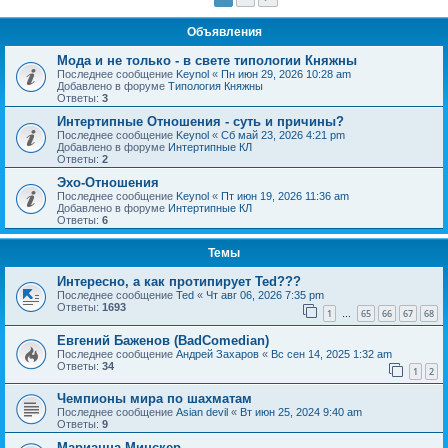
Объявления
Мода и не только - в свете типологии Княжны
Последнее сообщение
Keynol
«
Пн июн 29, 2026 10:28 am
Добавлено в форуме
Типология Княжны
Ответы:
3
Интертипные Отношения - суть и причины?
Последнее сообщение
Keynol
«
Сб май 23, 2026 4:21 pm
Добавлено в форуме
Интертипные КЛ
Ответы:
2
Эхо-Отношения
Последнее сообщение
Keynol
«
Пт июн 19, 2026 11:36 am
Добавлено в форуме
Интертипные КЛ
Ответы:
6
Темы
Интересно, а как протипирует Ted???
Последнее сообщение
Ted
«
Чт авг 06, 2026 7:35 pm
Ответы:
1693
1
65
66
67
68
…
Евгений Баженов (BadComedian)
Последнее сообщение
Андрей Захаров
«
Вс сен 14, 2025 1:32 am
Ответы:
34
1
2
Чемпионы мира по шахматам
Последнее сообщение
Asian devil
«
Вт июн 25, 2024 9:40 am
Ответы:
9
Марианна Минскер