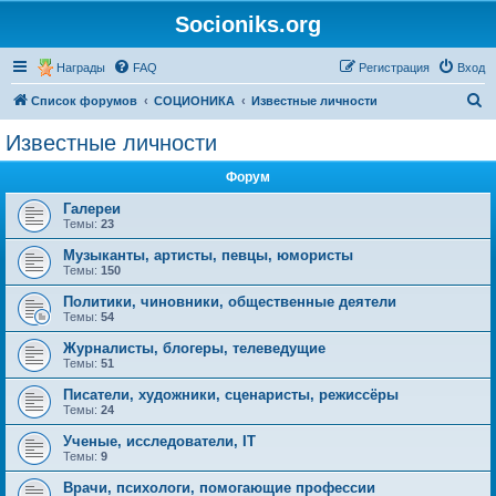
Socioniks.org
Награды
FAQ
Регистрация
Вход
П
Список форумов
СОЦИОНИКА
Известные личности
о
Известные личности
и
Форум
с
к
Галереи
Темы:
23
Музыканты, артисты, певцы, юмористы
Темы:
150
Политики, чиновники, общественные деятели
Темы:
54
Журналисты, блогеры, телеведущие
Темы:
51
Писатели, художники, сценаристы, режиссёры
Темы:
24
Ученые, исследователи, IT
Темы:
9
Врачи, психологи, помогающие профессии