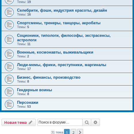
Темы:
19
Селебрити, фэшн, индустрия красоты, дизайн
Темы:
16
Спортсмены, тренеры, танцоры, акробаты
Темы:
5
Соционики, типологи, философы, экстрасенсы,
астрологи
Темы:
11
Военные, космонавты, выживальщики
Темы:
2
Люди-мемы, фрики, преступники, маргиналы
Темы:
17
Бизнес, финансы, производство
Темы:
8
Гендерные воины
Темы:
8
Персонажи
Темы:
53
Поиск
Расширенный пои
Новая тема
1
2
След.
31 тема