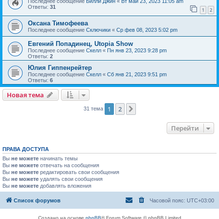
Последнее сообщение
Билли Джин
«
Вт май 23, 2023 11:05 am
Ответы:
31
1
2
Оксана Тимофеева
Последнее сообщение
Сключики
«
Ср фев 08, 2023 5:02 pm
Евгений Попадинец, Utopia Show
Последнее сообщение
Скелл
«
Пн янв 23, 2023 9:28 pm
Ответы:
2
Юлия Гиппенрейтер
Последнее сообщение
Скелл
«
Сб янв 21, 2023 9:51 pm
Ответы:
6
Новая тема
1
2
След.
31 тема
Перейти
ПРАВА ДОСТУПА
Вы
не можете
начинать темы
Вы
не можете
отвечать на сообщения
Вы
не можете
редактировать свои сообщения
Вы
не можете
удалять свои сообщения
Вы
не можете
добавлять вложения
Список форумов
Часовой пояс:
UTC+03:00
Создано на основе
phpBB
® Forum Software © phpBB Limited