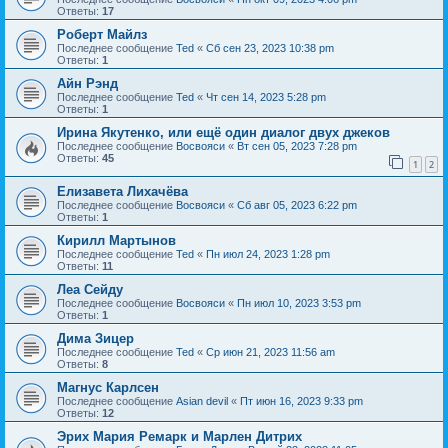
Ответы:
17
Роберт Майлз
Последнее сообщение
Ted
«
Сб сен 23, 2023 10:38 pm
Ответы:
1
Айн Рэнд
Последнее сообщение
Ted
«
Чт сен 14, 2023 5:28 pm
Ответы:
1
Ирина Якутенко, или ещё один диалог двух джеков
Последнее сообщение
Восвояси
«
Вт сен 05, 2023 7:28 pm
Ответы:
45
1
2
Елизавета Лихачёва
Последнее сообщение
Восвояси
«
Сб авг 05, 2023 6:22 pm
Ответы:
1
Кирилл Мартынов
Последнее сообщение
Ted
«
Пн июл 24, 2023 1:28 pm
Ответы:
11
Леа Сейду
Последнее сообщение
Восвояси
«
Пн июл 10, 2023 3:53 pm
Ответы:
1
Дима Зицер
Последнее сообщение
Ted
«
Ср июн 21, 2023 11:56 am
Ответы:
8
Магнус Карлсен
Последнее сообщение
Asian devil
«
Пт июн 16, 2023 9:33 pm
Ответы:
12
Эрих Мария Ремарк и Марлен Дитрих