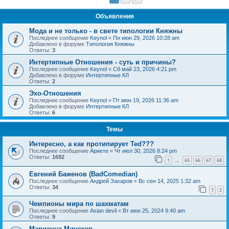
Объявления
Мода и не только - в свете типологии Княжны
Последнее сообщение
Keynol
«
Пн июн 29, 2026 10:28 am
Добавлено в форуме
Типология Княжны
Ответы:
3
Интертипные Отношения - суть и причины?
Последнее сообщение
Keynol
«
Сб май 23, 2026 4:21 pm
Добавлено в форуме
Интертипные КЛ
Ответы:
2
Эхо-Отношения
Последнее сообщение
Keynol
«
Пт июн 19, 2026 11:36 am
Добавлено в форуме
Интертипные КЛ
Ответы:
6
Темы
Интересно, а как протипирует Ted???
Последнее сообщение
Ариете
«
Чт июл 30, 2026 8:24 pm
Ответы:
1692
1
65
66
67
68
…
Евгений Баженов (BadComedian)
Последнее сообщение
Андрей Захаров
«
Вс сен 14, 2025 1:32 am
Ответы:
34
1
2
Чемпионы мира по шахматам
Последнее сообщение
Asian devil
«
Вт июн 25, 2024 9:40 am
Ответы:
9
Марианна Минскер