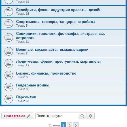
Темы:
19
Селебрити, фэшн, индустрия красоты, дизайн
Темы:
16
Спортсмены, тренеры, танцоры, акробаты
Темы:
5
Соционики, типологи, философы, экстрасенсы,
астрологи
Темы:
11
Военные, космонавты, выживальщики
Темы:
2
Люди-мемы, фрики, преступники, маргиналы
Темы:
17
Бизнес, финансы, производство
Темы:
8
Гендерные воины
Темы:
8
Персонажи
Темы:
53
Поиск
Расширенный пои
Новая тема
1
2
След.
31 тема