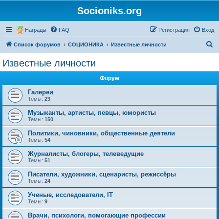
Socioniks.org
Награды
FAQ
Регистрация
Вход
П
Список форумов
СОЦИОНИКА
Известные личности
о
Известные личности
и
Форум
с
к
Галереи
Темы:
23
Музыканты, артисты, певцы, юмористы
Темы:
150
Политики, чиновники, общественные деятели
Темы:
54
Журналисты, блогеры, телеведущие
Темы:
51
Писатели, художники, сценаристы, режиссёры
Темы:
24
Ученые, исследователи, IT
Темы:
9
Врачи, психологи, помогающие профессии