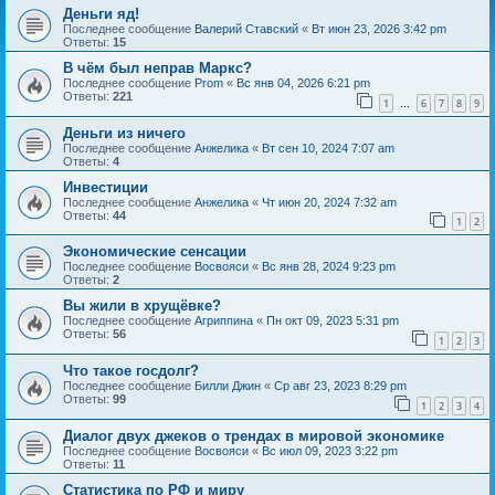
Деньги яд!
Последнее сообщение
Валерий Ставский
«
Вт июн 23, 2026 3:42 pm
Ответы:
15
В чём был неправ Маркс?
Последнее сообщение
Prom
«
Вс янв 04, 2026 6:21 pm
Ответы:
221
1
6
7
8
9
…
Деньги из ничего
Последнее сообщение
Анжелика
«
Вт сен 10, 2024 7:07 am
Ответы:
4
Инвестиции
Последнее сообщение
Анжелика
«
Чт июн 20, 2024 7:32 am
Ответы:
44
1
2
Экономические сенсации
Последнее сообщение
Восвояси
«
Вс янв 28, 2024 9:23 pm
Ответы:
2
Вы жили в хрущёвке?
Последнее сообщение
Агриппина
«
Пн окт 09, 2023 5:31 pm
Ответы:
56
1
2
3
Что такое госдолг?
Последнее сообщение
Билли Джин
«
Ср авг 23, 2023 8:29 pm
Ответы:
99
1
2
3
4
Диалог двух джеков о трендах в мировой экономике
Последнее сообщение
Восвояси
«
Вс июл 09, 2023 3:22 pm
Ответы:
11
Статистика по РФ и миру