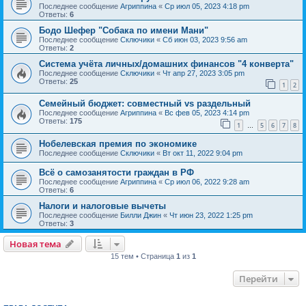
Последнее сообщение
Агриппина
«
Ср июл 05, 2023 4:18 pm
Ответы:
6
Бодо Шефер "Собака по имени Мани"
Последнее сообщение
Сключики
«
Сб июн 03, 2023 9:56 am
Ответы:
2
Система учёта личных/домашних финансов "4 конверта"
Последнее сообщение
Сключики
«
Чт апр 27, 2023 3:05 pm
Ответы:
25
1
2
Семейный бюджет: совместный vs раздельный
Последнее сообщение
Агриппина
«
Вс фев 05, 2023 4:14 pm
Ответы:
175
1
5
6
7
8
…
Нобелевская премия по экономике
Последнее сообщение
Сключики
«
Вт окт 11, 2022 9:04 pm
Всё о самозанятости граждан в РФ
Последнее сообщение
Агриппина
«
Ср июл 06, 2022 9:28 am
Ответы:
6
Налоги и налоговые вычеты
Последнее сообщение
Билли Джин
«
Чт июн 23, 2022 1:25 pm
Ответы:
3
Новая тема
15 тем • Страница
1
из
1
Перейти