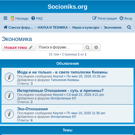
Socioniks.org
Награды
FAQ
Регистрация
Вход
П
Список форумов
НАУКА И ТЕХНИКА
Наука и культура
Экономика
о
Экономика
и
Поиск
Расширенный пои
Новая тема
с
15 тем • Страница
1
из
1
к
Объявления
Мода и не только - в свете типологии Княжны
Последнее сообщение
Keynol
«
Пн июн 29, 2026 10:28 am
Добавлено в форуме
Типология Княжны
Ответы:
3
Интертипные Отношения - суть и причины?
Последнее сообщение
Keynol
«
Сб май 23, 2026 4:21 pm
Добавлено в форуме
Интертипные КЛ
Ответы:
2
Эхо-Отношения
Последнее сообщение
Keynol
«
Пт июн 19, 2026 11:36 am
Добавлено в форуме
Интертипные КЛ
Ответы:
6
Темы