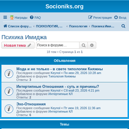
Socioniks.org
Награды
FAQ
Регистрация
Вход
П
Список форумов
ПСИХОЛОГИЯ, ФИЛОСОФИЯ
Психология
Психика Имиджа
о
Психика Имиджа
и
Поиск
Расширенный пои
Новая тема
с
18 тем • Страница
1
из
1
к
Объявления
Мода и не только - в свете типологии Княжны
Последнее сообщение
Keynol
«
Пн июн 29, 2026 10:28 am
Добавлено в форуме
Типология Княжны
Ответы:
3
Интертипные Отношения - суть и причины?
Последнее сообщение
Keynol
«
Сб май 23, 2026 4:21 pm
Добавлено в форуме
Интертипные КЛ
Ответы:
2
Эхо-Отношения
Последнее сообщение
Keynol
«
Пт июн 19, 2026 11:36 am
Добавлено в форуме
Интертипные КЛ
Ответы:
6
Темы