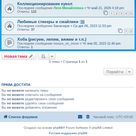
Коллекционирование кукол
Последнее сообщение
Леся Михайловна
«
Чт май 21, 2026 4:18 pm
Ответы:
122
1
2
3
4
5
Любимые стикеры и смайлики :)))
Последнее сообщение
Saxaroque
«
Ср дек 06, 2023 11:53 pm
Ответы:
37
1
2
Хоба (рисуем, лепим, вяжем и т.п.)
Последнее сообщение
mouse_on_moon
«
Чт янв 05, 2023 11:40 pm
Ответы:
1
Новая тема
3 темы • Страница
1
из
1
Перейти
ПРАВА ДОСТУПА
Вы
не можете
начинать темы
Вы
не можете
отвечать на сообщения
Вы
не можете
редактировать свои сообщения
Вы
не можете
удалять свои сообщения
Вы
не можете
добавлять вложения
Список форумов
Часовой пояс:
UTC+03:00
Создано на основе
phpBB
® Forum Software © phpBB Limited
Русская поддержка phpBB