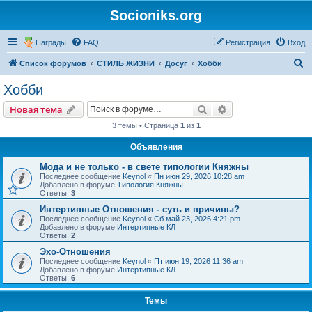
Socioniks.org
Награды
FAQ
Регистрация
Вход
П
Список форумов
СТИЛЬ ЖИЗНИ
Досуг
Хобби
о
Хобби
и
Поиск
Расширенный пои
Новая тема
с
3 темы • Страница
1
из
1
к
Объявления
Мода и не только - в свете типологии Княжны
Последнее сообщение
Keynol
«
Пн июн 29, 2026 10:28 am
Добавлено в форуме
Типология Княжны
Ответы:
3
Интертипные Отношения - суть и причины?
Последнее сообщение
Keynol
«
Сб май 23, 2026 4:21 pm
Добавлено в форуме
Интертипные КЛ
Ответы:
2
Эхо-Отношения
Последнее сообщение
Keynol
«
Пт июн 19, 2026 11:36 am
Добавлено в форуме
Интертипные КЛ
Ответы:
6
Темы